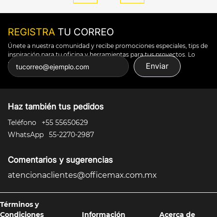
REGISTRA
TU CORREO
Únete a nuestra comunidad y recibe promociones especiales, tips de
inspiración para tu oficina y herramientas para tus proyectos. Lo
puedes todo.
Enviar
Haz también tus pedidos
Teléfono
+55 55650629
WhatsApp
55-2270-2987
Comentarios y sugerencias
atencionaclientes@officemax.com.mx
Términos y
Condiciones
Información
Acerca de