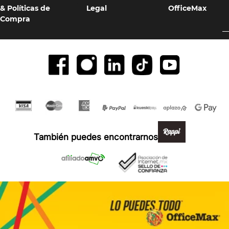
& Políticas de
Legal
OfficeMax
Compra
Formas de pago y compra 100% segura
También puedes encontrarnos en: