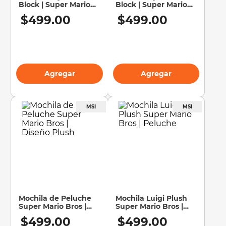
Block | Super Mario
Block | Super Mario
Bros | Icon Light
Bros | Decorativa
10
.
sillas
$
499
.
00
$
499
.
00
Agregar
Agregar
Mochila de Peluche
Mochila Luigi Plush
Super Mario Bros |
Super Mario Bros |
Diseño Plush
Peluche
$
499
.
00
$
499
.
00