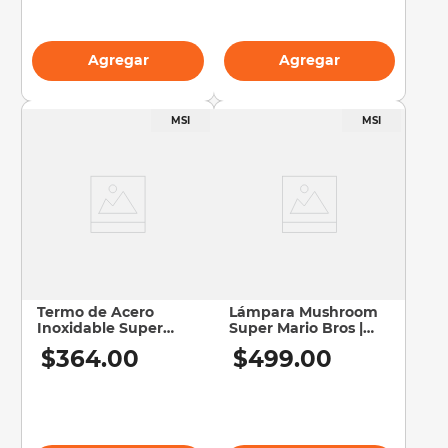
Agregar
Agregar
Termo de Acero
Lámpara Mushroom
Inoxidable Super
Super Mario Bros |
Mario Bros | Nintendo
Luz Nocturna
$
364
.
00
$
499
.
00