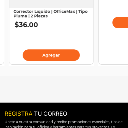
Corrector Líquido | OfficeMax | Tipo
Pluma | 2 Piezas
$
36
.
00
Agregar
REGISTRA
TU CORREO
Únete a nuestra comunidad y recibe promociones especiales, tips de
inspiración para tu oficina y herramientas para tus proyectos. Lo