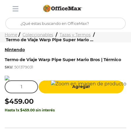
¿Qué estas buscando en OfficeMax?
Inicio
Tienda
Coleccionables
Tazas y Termos
TÉRMINOS MÁS BUSCADOS
Termo de Viaje Warp Pipe Super Mario Bros | Térmico
1
.
ojo turco
Nintendo
2
.
toy story
Termo de Viaje Warp Pipe Super Mario Bros | Térmico
:
501379031
3
.
stitch
4
.
flores
Agregar
5
.
mochilas
6
.
stuk
$
459
.
00
7
.
mochila
Hasta
1
x
$
459
.
00
sin interés
8
.
carpeta
9
.
carpetas