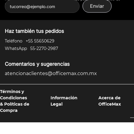
puedes todo.
Enviar
Haz también tus pedidos
Teléfono
+55 55650629
WhatsApp
55-2270-2987
Comentarios y sugerencias
atencionaclientes@officemax.com.mx
Términos y
Condiciones
Información
Acerca de
& Políticas de
Legal
OfficeMax
Compra