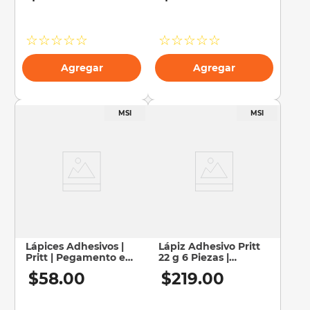
☆
☆
☆
☆
☆
☆
☆
☆
☆
☆
Agregar
Agregar
Lápices Adhesivos |
Lápiz Adhesivo Pritt
Pritt | Pegamento en
22 g 6 Piezas |
Barra | 11 g | 3 Piezas
Pegamento en Barra
$
58
.
00
$
219
.
00
Escolar Alto
Rendimiento