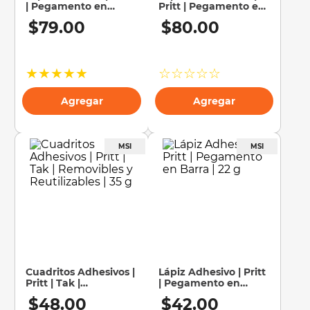
| Pegamento en
Pritt | Pegamento en
Barra | 42 g
Barra | 22 g | 2 Piezas
10
.
silla
$
79
.
00
$
80
.
00
★
★
★
★
★
☆
☆
☆
☆
☆
Agregar
Agregar
Cuadritos Adhesivos |
Lápiz Adhesivo | Pritt
Pritt | Tak |
| Pegamento en
Removibles y
Barra | 22 g
$
48
.
00
$
42
.
00
Reutilizables | 35 g