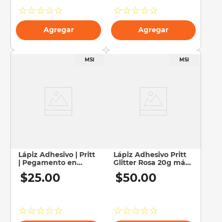
☆
☆
☆
☆
☆
☆
☆
☆
☆
☆
Agregar
Agregar
Lápiz Adhesivo | Pritt
Lápiz Adhesivo Pritt
| Pegamento en
Glitter Rosa 20g más
Barra | 11 g
Pritt Fun Colors Verde
$
25
.
00
$
50
.
00
de 20g 2pzs
☆
☆
☆
☆
☆
☆
☆
☆
☆
☆