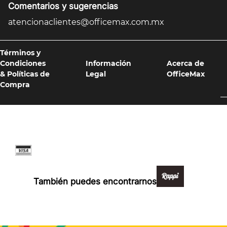
Comentarios y sugerencias
atencionaclientes@officemax.com.mx
Términos y
Condiciones
Información
Acerca de
& Políticas de
Legal
OfficeMax
Compra
Formas de pago y compra 100% segura
También puedes encontrarnos en: