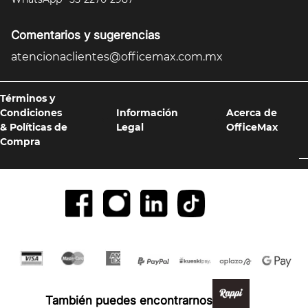
Comentarios y sugerencias
atencionaclientes@officemax.com.mx
Términos y
Condiciones
Información
Acerca de
& Políticas de
Legal
OfficeMax
Compra
Formas de pago y compra 100% segura
También puedes encontrarnos en: