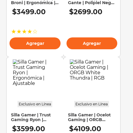
Broni | Ergonómica |
Gante | Polipiel Negra
Máximo Confort
Ergonómica
10
.
silla
$
3499
.
00
$
2699
.
00
★
★
★
★
☆
Agregar
Agregar
Exclusivo en Línea
Exclusivo en Línea
Silla Gamer | Trust
Silla Gamer | Ocelot
Gaming Ryon |
Gaming | ORGB
Ergonómica |
White Thundra | RGB
$
3599
.
00
$
4109
.
00
Ajustable