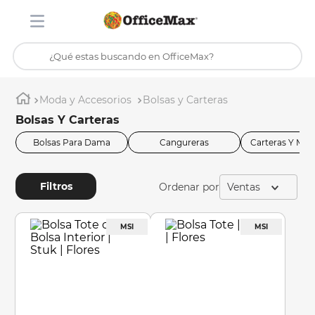
¿Qué estas buscando en OfficeMax?
Inicio
Tienda
TÉRMINOS MÁS BUSCADOS
Moda y Accesorios
Bolsas y Carteras
1
.
ojo turco
Bolsas Y Carteras
2
.
stitch
Bolsas Para Dama
Cangureras
Carteras Y Mo
3
.
toy story
Filtros
4
.
flores
Ventas
5
.
mochilas
6
.
stuk
7
.
mochila
8
.
carpeta
9
.
carpetas