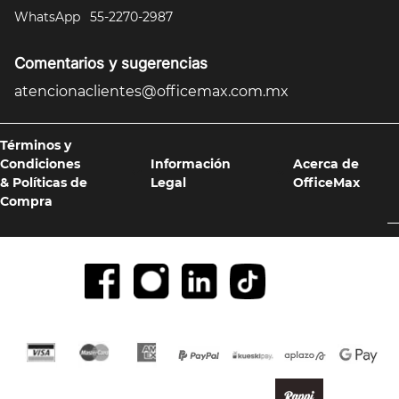
WhatsApp
55-2270-2987
Comentarios y sugerencias
atencionaclientes@officemax.com.mx
Términos y
Condiciones
Información
Acerca de
& Políticas de
Legal
OfficeMax
Compra
Formas de pago y compra 100% segura