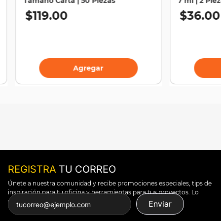
Tamaño Carta | 50 Piezas
7 ml | 2 Pie
$
119
.
00
$
36
.
00
Agregar
REGISTRA
TU CORREO
Únete a nuestra comunidad y recibe promociones especiales, tips de
inspiración para tu oficina y herramientas para tus proyectos. Lo
puedes todo.
Enviar