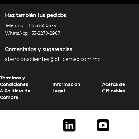
Haz también tus pedidos
Teléfono
+55 55650629
WhatsApp
55-2270-2987
Comentarios y sugerencias
atencionaclientes@officemax.com.mx
Términos y
Condiciones
Información
Acerca de
& Políticas de
Legal
OfficeMax
Compra