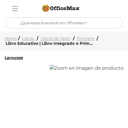
¿Qué estas buscando en OfficeMax?
Inicio
Tienda
TÉRMINOS MÁS BUSCADOS
Libros
Libros de Texto
Primaria
Libro Educativo | Libro Integrado 4 Primaria
1
.
ojo turco
2
.
toy story
Larousse
3
.
stitch
4
.
stuk
5
.
flores
6
.
mochilas
7
.
mochila
8
.
carpeta
9
.
carpetas