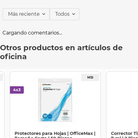
Más reciente
Todos
Cargando comentarios…
Otros productos en artículos de
oficina
Protectores para Hojas | OfficeMax |
Corrector T