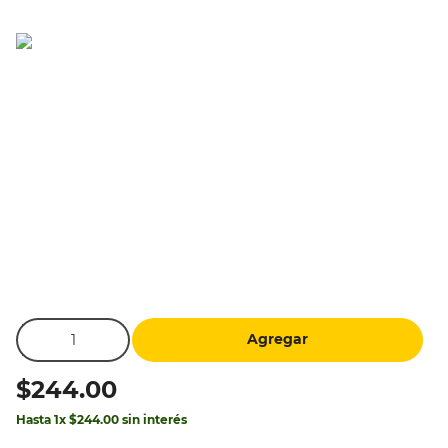
10
.
silla
Agregar
$
244
.
00
Hasta
1
x
$
244
.
00
sin interés