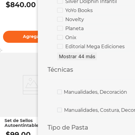
Blanda
Silver Dolphin Infantil
$
840
.
00
$
219
.
00
YoYo Books
Novelty
Planeta
Agregar
Agregar
Onix
Editorial Mega Ediciones
Mostrar 44 más
Técnicas
Manualidades, Decoración
Manualidades, Costura, Deco
Set de Sellos
Libro para Colorear |
Autoentintables | Stuk |
Mini Antiestrés Stitch
Tipo de Pasta
Food Theme
Travieso y Adorable
$
99
.
00
$
45
.
00