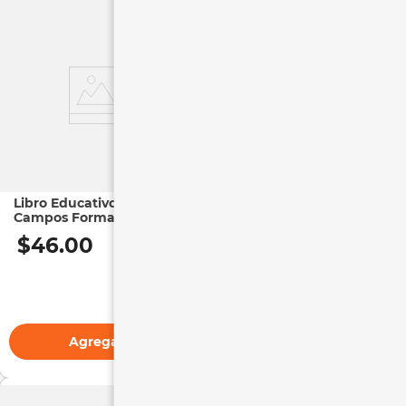
Libro Educativo |
Libro Infantil | Lecturas
Campos Formativos 3
de Película Bilingüe
Chicas Valientes
$
46
.
00
$
59
.
00
Agregar
Agregar