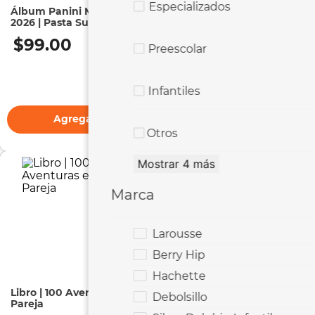
Especializados
Álbum Panini Mundial
Libro | Universo DK: La
2026 | Pasta Suave |
Guía Visual Definitiva |
Coleccionador Oficial
Martin Rees | Pasta Dura
$
99
.
00
$
969
.
00
Preescolar
Infantiles
Agregar
Agregar
Otros
Mostrar 4 más
Marca
Larousse
Berry Hip
Hachette
Libro | 100 Aventuras en
Libro | La Tregua | Mario
Debolsillo
Pareja
Benedetti | Pasta