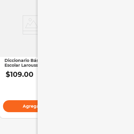
Diccionario Básico
Libro | Stitch Destroza
Escolar Larousse Azul
Este Libro | Disney |
Pasta Blanda
$
109
.
00
$
299
.
00
Agregar
Agregar