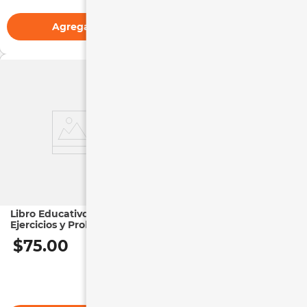
Agregar
Agregar
Libro Educativo |
Libro Educativo | Trazo
Ejercicios y Problemas
Creo y Aprendo 1
Matemáticas 3 Primaria
$
75
.
00
$
75
.
00