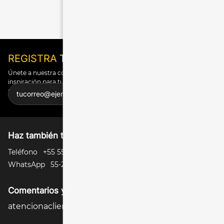
01
/
12
REGISTRA
TU CORREO
Únete a nuestra comunidad y recibe promociones especiales, tips de
inspiración para tu oficina y herramientas para tus proyectos. Lo
puedes todo.
Enviar
Haz también tus pedidos
Teléfono
+55 55650629
WhatsApp
55-2270-2987
Comentarios y sugerencias
atencionaclientes@officemax.com.mx