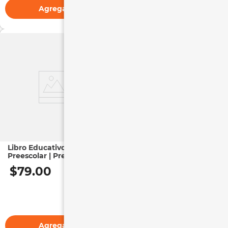
Agregar
Agregar
Libro Educativo
Libro Educativo |
Preescolar | Preescolar 2
Ejercicios y Problemas
Matemáticas 1 Primaria
$
79
.
00
$
75
.
00
Agregar
Agregar