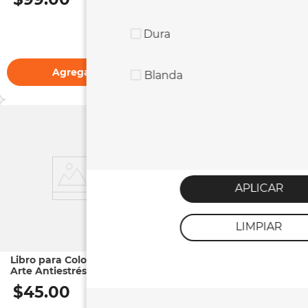
Dura
Agregar
Agregar
Blanda
APLICAR
LIMPIAR
Libro para Colorear |
Libro Educativo |
Arte Antiestrés
Ejercicios y Problemas
SpongeBob para
Matemáticas 4 Primaria
$
45
.
00
$
75
.
00
Colorear