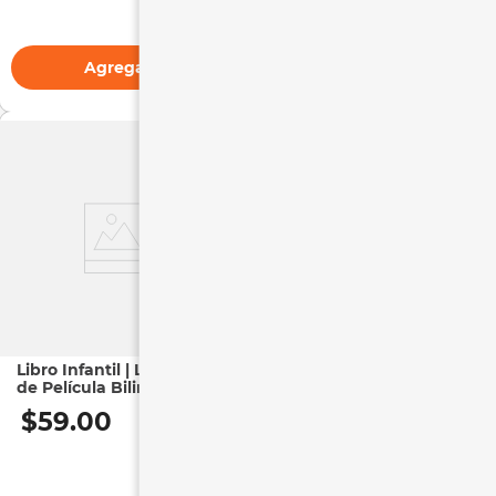
Agregar
Agregar
Libro Infantil | Lecturas
Libro para Colorear |
de Película Bilingüe
Mini Antiestrés El
Sueños en Grande
Extraño Mundo de Jack
$
59
.
00
$
45
.
00