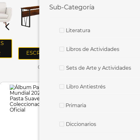
Sub-Categoría
10
.
sillas
Literatura
ES
M
SILLAS
Libros de Actividades
ESCRITORIOS
R
Relevancia
Sets de Arte y Actividades
Libro Antiestrés
Primaria
Diccionarios