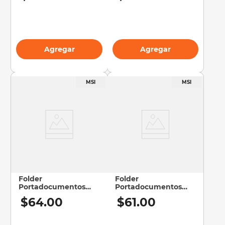
Agregar
Agregar
Folder
Folder
Portadocumentos
Portadocumentos
Carta | Iclip | Con Liga
Carta | Iclip | Con Liga
$
64
.
00
$
61
.
00
| Blanco
| Violeta