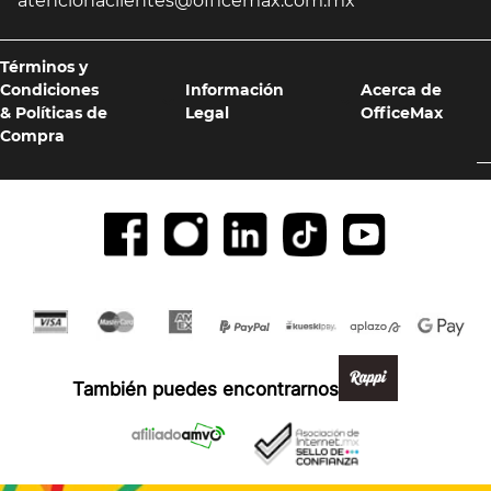
atencionaclientes@officemax.com.mx
Términos y
Condiciones
Información
Acerca de
& Políticas de
Legal
OfficeMax
Compra
Formas de pago y compra 100% segura
También puedes encontrarnos en: