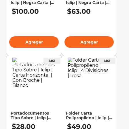
Iclip | Negra Carta |
Iclip | Negra Carta |
40 Protectores
20 Protectores
10
.
silla
$
100
.
00
$
63
.
00
Agregar
Agregar
Portadocumentos
Folder Carta
Tipo Sobre | Iclip |
Polipropileno | Iclip |
Carta Horizontal | Con
4 Divisiones | Rosa
$
28
.
00
$
49
.
00
Broche | Blanco