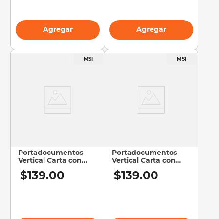
Agregar
Agregar
Portadocumentos
Portadocumentos
Vertical Carta con
Vertical Carta con
Liga Iclip Blanco |
Liga Iclip Violeta |
$
139
.
00
$
139
.
00
Protección
Organización