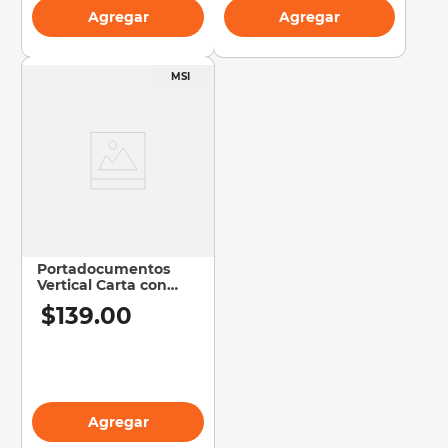
Agregar
Agregar
Portadocumentos
Vertical Carta con
Liga Iclip Aqua |
$
139
.
00
Archivo
Agregar