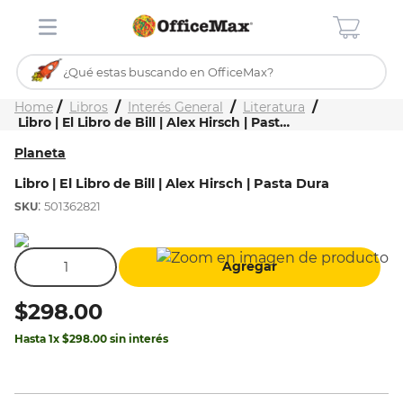
¿Qué estas buscando en OfficeMax?
Inicio
Tienda
Libros
Interés General
Literatura
TÉRMINOS MÁS BUSCADOS
Libro | El Libro de Bill | Alex Hirsch | Pasta Dura
1
.
ojo turco
Planeta
2
.
toy story
Libro | El Libro de Bill | Alex Hirsch | Pasta Dura
:
501362821
3
.
stitch
4
.
flores
Agregar
5
.
stuk
6
.
mochilas
$
298
.
00
7
.
mochila
Hasta
1
x
$
298
.
00
sin interés
8
.
carpeta
9
.
carpetas