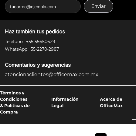
puedes todo.
Enviar
Haz también tus pedidos
Teléfono
+55 55650629
WhatsApp
55-2270-2987
Comentarios y sugerencias
atencionaclientes@officemax.com.mx
Términos y
Condiciones
Información
Acerca de
& Políticas de
Legal
OfficeMax
Compra