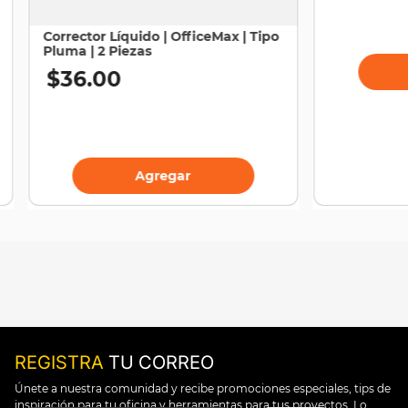
Corrector Líquido | OfficeMax | Tipo
Pluma | 2 Piezas
$
36
.
00
Agregar
REGISTRA
TU CORREO
Únete a nuestra comunidad y recibe promociones especiales, tips de
inspiración para tu oficina y herramientas para tus proyectos. Lo