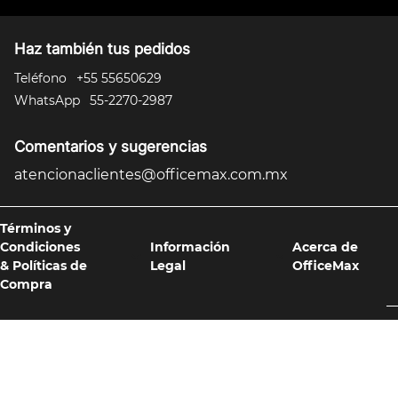
Haz también tus pedidos
Teléfono
+55 55650629
WhatsApp
55-2270-2987
Comentarios y sugerencias
atencionaclientes@officemax.com.mx
Términos y
Condiciones
Información
Acerca de
& Políticas de
Legal
OfficeMax
Compra
Formas de pago y compra 100% segura