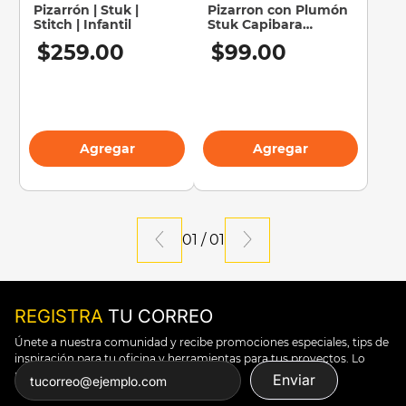
Pizarrón | Stuk |
Pizarron con Plumón
Stitch | Infantil
Stuk Capibara
10
.
silla
17x23cm
$
259
.
00
$
99
.
00
Agregar
Agregar
01
/
01
REGISTRA
TU CORREO
Únete a nuestra comunidad y recibe promociones especiales, tips de
inspiración para tu oficina y herramientas para tus proyectos. Lo
puedes todo.
Enviar