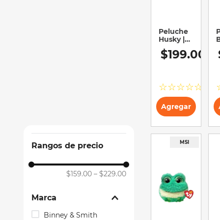
10
.
sillas
Peluche
Husky |
B
TY | Slush
B
$
199
.
00
| Suave y
S
Coleccionable
B
C
☆
☆
☆
☆
☆
Agregar
Rangos de precio
$159.00
–
$229.00
Marca
Binney & Smith