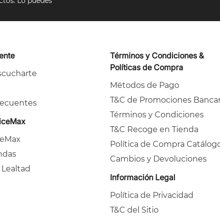
ectos. Lo puedes
iente
Términos y Condiciones &
Políticas de Compra
cucharte
Métodos de Pago
T&C de Promociones Bancar
recuentes
Términos y Condiciones
ficeMax
T&C Recoge en Tienda
ceMax
Política de Compra Catálog
ndas
Cambios y Devoluciones
 Lealtad
Información Legal
Política de Privacidad
T&C del Sitio