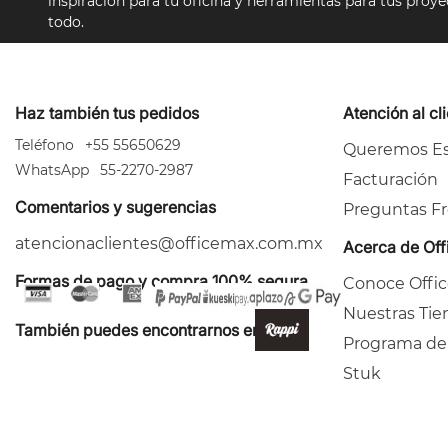
inspiración para tu oficina y herramientas para tus proy
todo.
Haz también tus pedidos
Atención al cl
Teléfono
+55 55650629
Queremos Es
WhatsApp
55-2270-2987
Facturación
Comentarios y sugerencias
Preguntas F
atencionaclientes@officemax.com.mx
Acerca de Of
Formas de pago y compra 100% segura
Conoce Offi
Nuestras Tie
También puedes encontrarnos en:
Programa de
Stuk