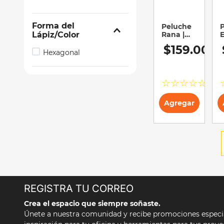
Forma del
Peluche
Lápiz/Color
Rana |
E
Binney &
M
$
159
.
00
Smith |
B
Hexagonal
Gilly |
S
Coleccionable
E
C
☆
☆
☆
☆
☆
Agregar
REGISTRA TU CORREO
Crea el espacio que siempre soñaste.
Únete a nuestra comunidad y recibe promociones especial