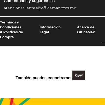
Comentarios y sugerencias
atencionaclientes@officemax.com.mx
Términos y
Condiciones
Información
Acerca de
& Políticas de
Legal
OfficeMax
Compra
Formas de pago y compra 100% segura
También puedes encontrarnos en: