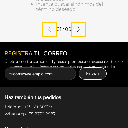
Intenta buscar sinónimos del
10
.
silla
término deseado
01
/
00
REGISTRA
TU CORREO
Únete a nuestra comunidad y recibe promociones especiales, tips de
inspiración para tu oficina y herramientas para tus proyectos. Lo
puedes todo.
Enviar
Haz también tus pedidos
Teléfono
+55 55650629
WhatsApp
55-2270-2987