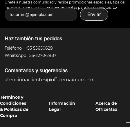
Únete a nuestra comunidad y recibe promociones especiales, tips de
inspiración para tu oficina y herramientas para tus proyectos. Lo
puedes todo.
Enviar
Haz también tus pedidos
Teléfono
+55 55650629
WhatsApp
55-2270-2987
Comentarios y sugerencias
atencionaclientes@officemax.com.mx
Términos y
Condiciones
Información
Acerca de
& Políticas de
Legal
OfficeMax
Compra