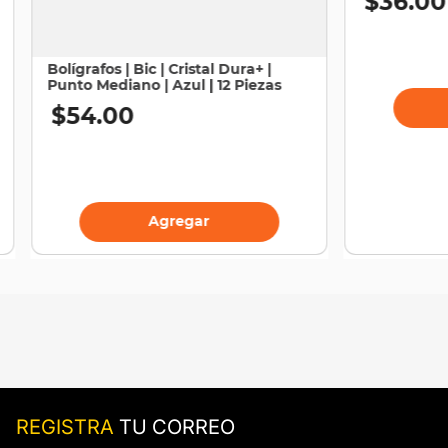
$
36
.
00
10
.
sillas
Bolígrafos | Bic | Cristal Dura+ |
Punto Mediano | Azul | 12 Piezas
$
54
.
00
Agregar
REGISTRA
TU CORREO