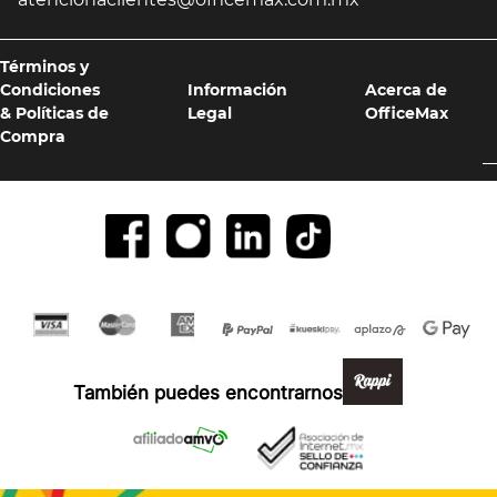
Términos y
Condiciones
Información
Acerca de
& Políticas de
Legal
OfficeMax
Compra
Formas de pago y compra 100% segura
También puedes encontrarnos en: