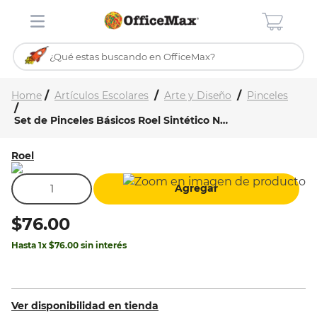
¿Qué estas buscando en OfficeMax?
Inicio
Tienda
TÉRMINOS MÁS BUSCADOS
Artículos Escolares
Arte y Diseño
Pinceles
1
.
ojo turco
Set de Pinceles Básicos Roel Sintético No.701
2
.
toy story
Roel
3
.
stitch
4
.
flores
Agregar
5
.
stuk
$
76
.
00
6
.
mochilas
Hasta
1
x
$
76
.
00
sin interés
7
.
mochila
8
.
carpeta
Ver disponibilidad en tienda
9
.
carpetas