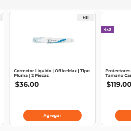
Corrector Líquido | OfficeMax | Tipo
Protectores 
Pluma | 2 Piezas
Tamaño Cart
$
36
.
00
$
119
.
0
Agregar