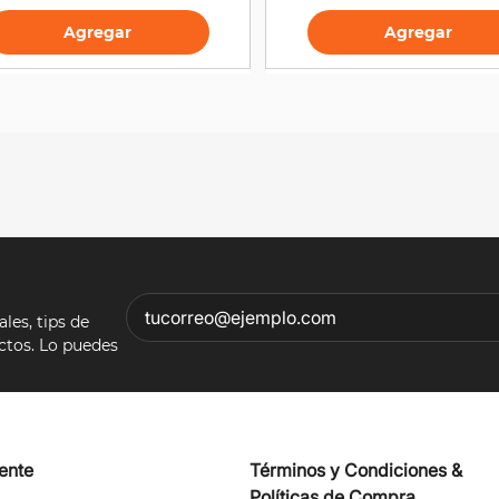
Agregar
Agregar
es, tips de
ectos. Lo puedes
iente
Términos y Condiciones &
Políticas de Compra