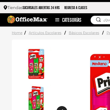
SUCURSALES ABIERTAS 24 HRS
REGRESO A CLASES
Tiendas
¿Qué esta
TÉRMIN
Artículos Escolares
Básicos Escolares
P
1
.
ojo 
2
.
toy 
3
.
stitc
4
.
stuk
5
.
flore
6
.
moch
7
.
moch
8
.
carp
9
.
carp