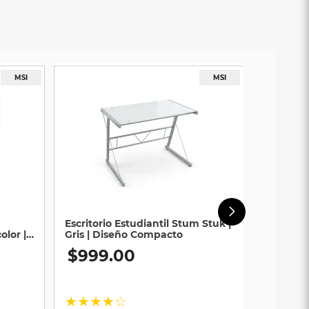
Escritorio Estudiantil Stum Stuk |
olor |
Gris | Diseño Compacto
$
999
.
00
★
★
★
★
☆