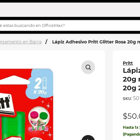
s buscando en OfficeMax?
OS MÁS BUSCADOS
egamento en Barra
Lápiz Adhesivo Pritt Glitter Rosa 20g 
turco
story
Pritt
h
Lápi
20g 
20g 
s
:
50
ilas
ila
$
50
.
eta
Hasta
1
x
etas
(Pagand