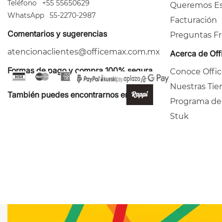
Teléfono
+55 55650629
Queremos Es
WhatsApp
55-2270-2987
Facturación
Comentarios y sugerencias
Preguntas F
atencionaclientes@officemax.com.mx
Acerca de Of
Formas de pago y compra 100% segura
Conoce Offi
Nuestras Tie
También puedes encontrarnos en:
Programa de
Stuk