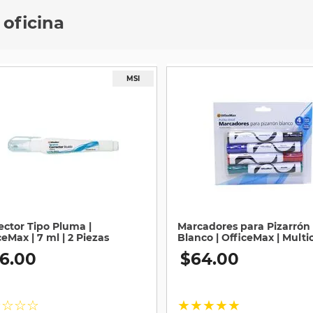
 oficina
ector Tipo Pluma |
Marcadores para Pizarrón
ceMax | 7 ml | 2 Piezas
Blanco | OfficeMax | Multic
4 Piezas
6
.
00
$
64
.
00
☆
☆
☆
☆
★
★
★
★
★