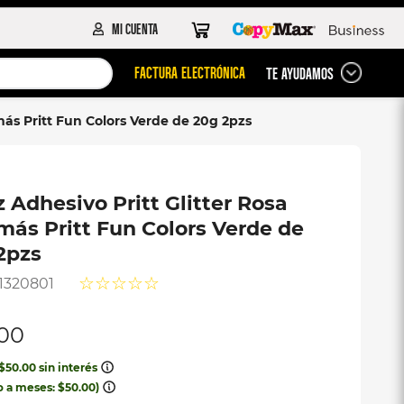
FACTURA ELECTRÓNICA
TE AYUDAMOS
más Pritt Fun Colors Verde de 20g 2pzs
z Adhesivo Pritt Glitter Rosa
más Pritt Fun Colors Verde de
2pzs
☆
☆
☆
☆
☆
1320801
00
$
50
.
00
sin interés
o a meses:
$
50
.
00
)