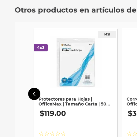
Otros productos en artículos de
Protectores para Hojas |
Corr
OfficeMax | Tamaño Carta | 50
Offi
Piezas
$
119
.
00
$
3
☆
☆
☆
☆
☆
☆