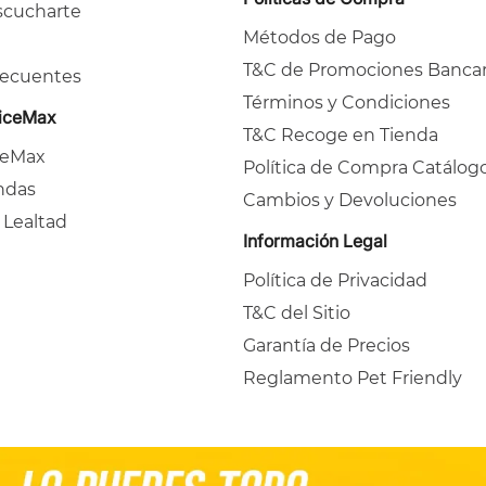
cucharte
Métodos de Pago
T&C de Promociones Bancar
recuentes
Términos y Condiciones
ficeMax
T&C Recoge en Tienda
ceMax
Política de Compra Catálog
ndas
Cambios y Devoluciones
 Lealtad
Información Legal
Política de Privacidad
T&C del Sitio
Garantía de Precios
Reglamento Pet Friendly