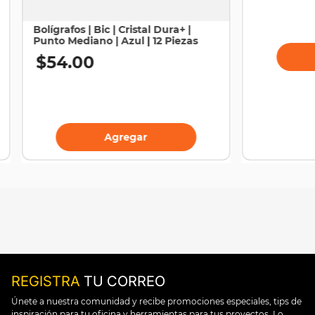
Bolígrafos | Bic | Cristal Dura+ |
Punto Mediano | Azul | 12 Piezas
$
54
.
00
Agregar
REGISTRA
TU CORREO
Únete a nuestra comunidad y recibe promociones especiales, tips de
inspiración para tu oficina y herramientas para tus proyectos. Lo