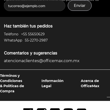
puedes todo.
Enviar
Haz también tus pedidos
Teléfono
+55 55650629
WhatsApp
55-2270-2987
Comentarios y sugerencias
atencionaclientes@officemax.com.mx
Términos y
Condiciones
Información
Acerca de
& Políticas de
Legal
OfficeMax
Compra