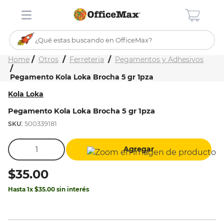
¿Qué estas buscando en OfficeMax?
Inicio
Tienda
Otros
Ferreteria
Pegamentos y Adhesivos
TÉRMINOS MÁS BUSCADOS
Pegamento Kola Loka Brocha 5 gr 1pza
1
.
ojo turco
Kola Loka
2
.
stitch
Pegamento Kola Loka Brocha 5 gr 1pza
3
.
toy story
:
500339181
4
.
flores
Agregar
5
.
mochilas
6
.
stuk
$
35
.
00
7
.
mochila
Hasta
1
x
$
35
.
00
sin interés
8
.
carpeta
9
.
carpetas