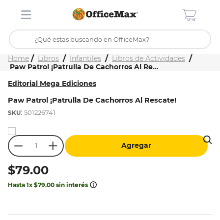
¿Qué estas buscando en OfficeMax?
Inicio
Tienda
Libros
Infantiles
Libros de Actividades
TÉRMINOS MÁS BUSCADOS
Paw Patrol ¡Patrulla De Cachorros Al Rescate!
1
.
ojo turco
Editorial Mega Ediciones
2
.
toy story
Paw Patrol ¡Patrulla De Cachorros Al Rescate!
:
501226741
3
.
stitch
4
.
flores
Agregar
5
.
mochilas
6
.
stuk
$
79
.
00
7
.
mochila
Hasta
1
x
$
79
.
00
sin interés
8
.
carpeta
9
.
carpetas