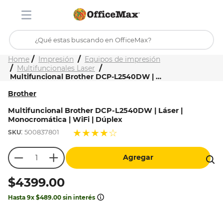
¿Qué estas buscando en OfficeMax?
Inicio
Tienda
Impresión
Equipos de impresión
TÉRMINOS MÁS BUSCADOS
Multifuncionales Laser
Multifuncional Brother DCP-L2540DW | Láser | Monocromática | WiFi | Dúplex
1
.
ojo turco
Brother
2
.
stitch
Multifuncional Brother DCP-L2540DW | Láser |
3
.
toy story
Monocromática | WiFi | Dúplex
:
★
★
★
★
☆
4
.
flores
500837801
5
.
mochilas
Agregar
6
.
stuk
$
4399
.
00
7
.
mochila
Hasta
9
x
$
489
.
00
sin interés
8
.
carpeta
9
.
carpetas