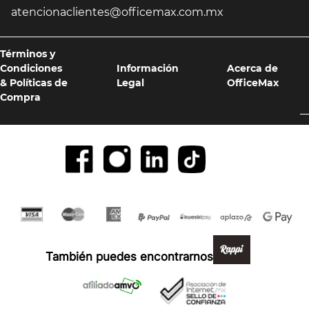
atencionaclientes@officemax.com.mx
Términos y
Condiciones
Información
Acerca de
& Políticas de
Legal
OfficeMax
Compra
Formas de pago y compra 100% segura
También puedes encontrarnos en: