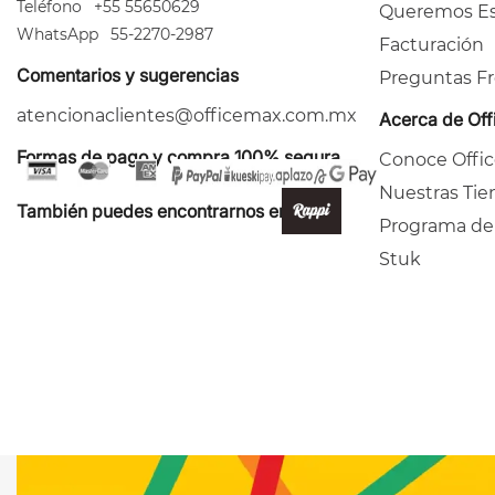
Teléfono
+55 55650629
Queremos Es
WhatsApp
55-2270-2987
Facturación
Comentarios y sugerencias
Preguntas F
atencionaclientes@officemax.com.mx
Acerca de Of
Formas de pago y compra 100% segura
Conoce Offi
Nuestras Tie
También puedes encontrarnos en:
Programa de
Stuk