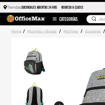
SUCURSALES ABIERTAS 24 HRS
REGRESO A CLASES
Tiendas
¿Qué esta
TÉRMIN
Mochilas y Bolsas
Mochilas
Escolares
1
.
ojo 
2
.
toy 
3
.
stitc
4
.
flore
5
.
moch
6
.
stuk
7
.
moch
8
.
carp
9
.
carp