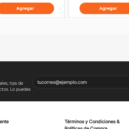
Agregar
Agregar
es, tips de
ectos. Lo puedes
iente
Términos y Condiciones &
Políticas de Compra