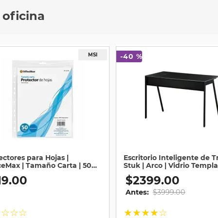
 oficina
-
40 %
ectores para Hojas |
Escritorio Inteligente de T
ceMax | Tamaño Carta | 50
Stuk | Arco | Vidrio Templa
as
Negro
19
.
00
$
2399
.
00
Antes:
$
3999
.
00
☆
☆
☆
☆
★
★
★
★
☆