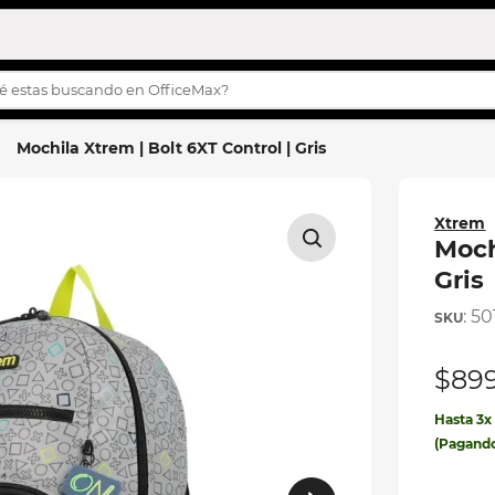
s buscando en OfficeMax?
OS MÁS BUSCADOS
Mochila Xtrem | Bolt 6XT Control | Gris
turco
story
Xtrem
h
Moch
Gris
s
:
50
ilas
$
89
ila
Hasta
3
eta
(Pagand
etas