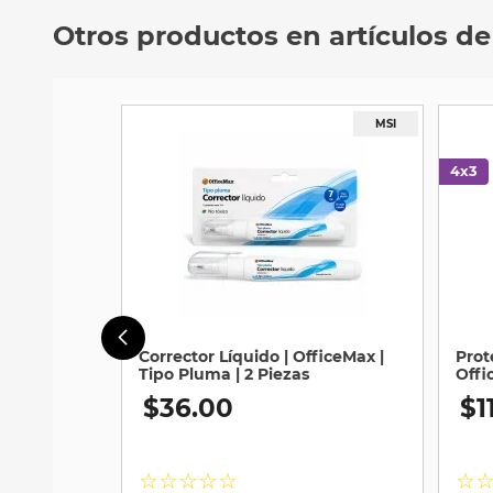
Otros productos en artículos de
Corrector Líquido | OfficeMax |
Prot
Tipo Pluma | 2 Piezas
Offi
Piez
$
36
.
00
$
1
☆
☆
☆
☆
☆
☆