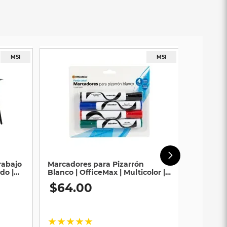
rabajo
Marcadores para Pizarrón
do |
Blanco | OfficeMax | Multicolor |
4 Piezas
$
64
.
00
★
★
★
★
★