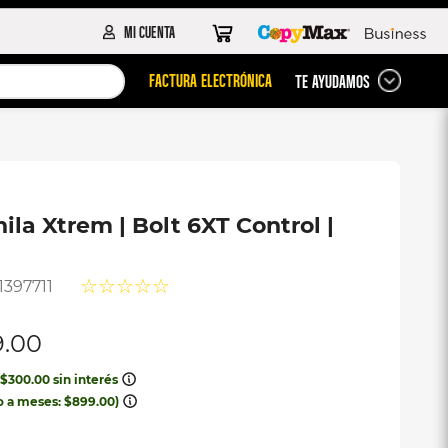
FACTURA ELECTRÓNICA
TE AYUDAMOS
ila Xtrem | Bolt 6XT Control |
☆
☆
☆
☆
☆
1397711
9
.
00
x
$
300
.
00
sin interés
o a meses:
$
899
.
00
)