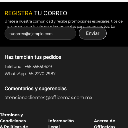
REGISTRA
TU CORREO
Únete a nuestra comunidad y recibe promociones especiales, tips de
inspiración para tu oficina y herramientas para tus proyectos. Lo
puedes todo.
Enviar
Haz también tus pedidos
Teléfono
+55 55650629
WhatsApp
55-2270-2987
Comentarios y sugerencias
atencionaclientes@officemax.com.mx
Términos y
Condiciones
Información
Acerca de
& Políticas de
Legal
OfficeMax