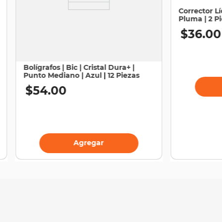
Corrector Lí
Pluma | 2 P
$
36
.
00
Bolígrafos | Bic | Cristal Dura+ |
Punto Mediano | Azul | 12 Piezas
$
54
.
00
Agregar