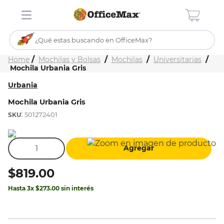
¿Qué estas buscando en OfficeMax?
Inicio
Tienda
Mochilas y Bolsas
Mochilas
Universitarias
TÉRMINOS MÁS BUSCADOS
Mochila Urbania Gris
1
.
ojo turco
Urbania
2
.
stitch
Mochila Urbania Gris
:
501272401
3
.
toy story
4
.
flores
Agregar
5
.
mochilas
6
.
stuk
$
819
.
00
7
.
mochila
Hasta
3
x
$
273
.
00
sin interés
8
.
carpeta
9
.
carpetas