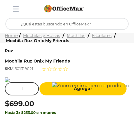
¿Qué estas buscando en OfficeMax?
Inicio
Tienda
Mochilas y Bolsas
Mochilas
Escolares
TÉRMINOS MÁS BUSCADOS
Mochila Ruz Onix My Friends
1
.
ojo turco
Ruz
2
.
toy story
Mochila Ruz Onix My Friends
:
☆
☆
☆
☆
☆
501319021
3
.
stitch
4
.
flores
Agregar
5
.
mochilas
6
.
stuk
$
699
.
00
7
.
mochila
Hasta
3
x
$
233
.
00
sin interés
8
.
carpeta
9
.
carpetas