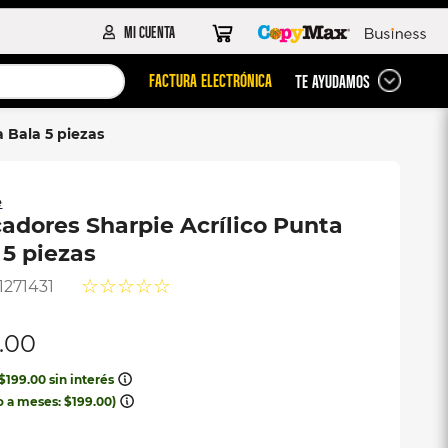
FACTURA ELECTRÓNICA
TE AYUDAMOS
 Bala 5 piezas
e
adores Sharpie Acrílico Punta
 5 piezas
☆
☆
☆
☆
☆
1271431
.
00
$
199
.
00
sin interés
o a meses:
$
199
.
00
)