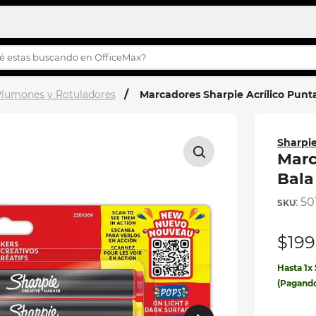
s buscando en OfficeMax?
OS MÁS BUSCADOS
lumones y Rotuladores
Marcadores Sharpie Acrílico Punta
turco
h
Sharpi
story
Marc
Bala
s
:
50
ilas
$
199
ila
Hasta
1
x
eta
(Pagand
etas