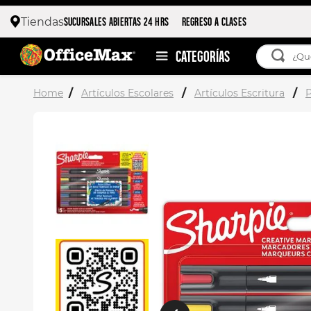
SUCURSALES ABIERTAS 24 HRS
REGRESO A CLASES
Tiendas
¿Qué esta
TÉRMIN
Artículos Escolares
Artículos Escritura
P
1
.
ojo 
2
.
stitc
3
.
toy 
4
.
flore
5
.
moch
6
.
stuk
7
.
moch
8
.
carp
9
.
carp