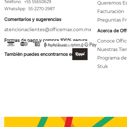
Teléfono
+55 55650629
Queremos Es
WhatsApp
55-2270-2987
Facturación
Comentarios y sugerencias
Preguntas F
atencionaclientes@officemax.com.mx
Acerca de Of
Formas de pago y compra 100% segura
Conoce Offi
Nuestras Tie
También puedes encontrarnos en:
Programa de
Stuk