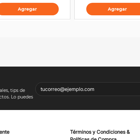
Agregar
Agregar
es, tips de
ectos. Lo puedes
iente
Términos y Condiciones &
Políticas de Compra