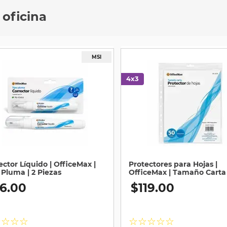
 oficina
ector Líquido | OfficeMax |
Protectores para Hojas |
 Pluma | 2 Piezas
OfficeMax | Tamaño Carta 
Piezas
6
.
00
$
119
.
00
☆
☆
☆
☆
☆
☆
☆
☆
☆