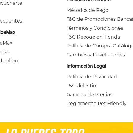
cucharte
Métodos de Pago
T&C de Promociones Bancar
recuentes
Términos y Condiciones
ficeMax
T&C Recoge en Tienda
ceMax
Política de Compra Catálog
ndas
Cambios y Devoluciones
 Lealtad
Información Legal
Política de Privacidad
T&C del Sitio
Garantía de Precios
Reglamento Pet Friendly