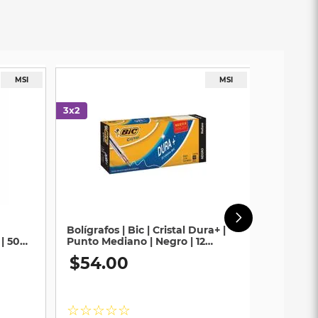
Bolígrafos | Bic | Cristal Dura+ |
| 50
Punto Mediano | Negro | 12
Piezas
$
54
.
00
☆
☆
☆
☆
☆