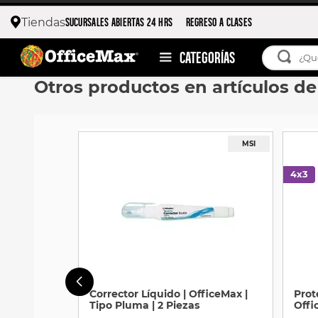
SUCURSALES ABIERTAS 24 HRS
REGRESO A CLASES
Tiendas
¿Qué esta
Otros productos en artículos de
TÉRMIN
1
.
ojo 
2
.
toy 
3
.
stitc
4
.
flore
5
.
stuk
6
.
moch
7
.
moch
8
.
carp
Corrector Líquido | OfficeMax |
Prot
9
.
carp
Tipo Pluma | 2 Piezas
Offi
Piez