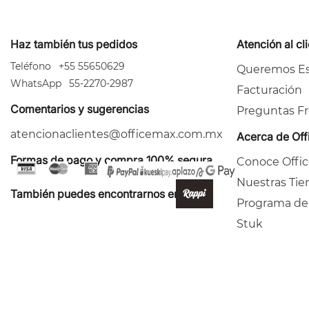
Haz también tus pedidos
Atención al cl
Teléfono
+55 55650629
Queremos Es
WhatsApp
55-2270-2987
Facturación
Comentarios y sugerencias
Preguntas F
atencionaclientes@officemax.com.mx
Acerca de Of
Formas de pago y compra 100% segura
Conoce Offi
Nuestras Tie
También puedes encontrarnos en:
Programa de
Stuk