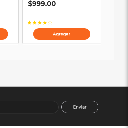
$
999
.
00
★
★
★
★
☆
Agregar
Enviar