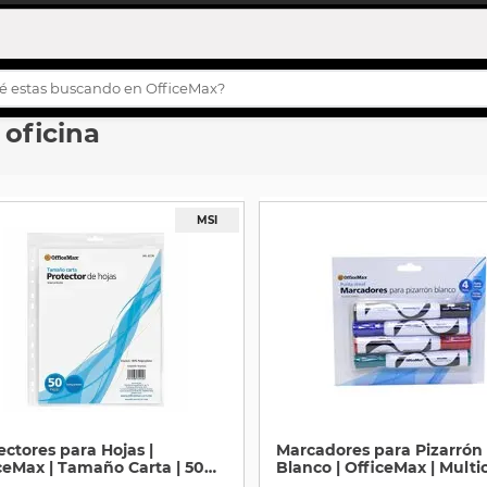
s buscando en OfficeMax?
 oficina
OS MÁS BUSCADOS
turco
story
h
s
ilas
ila
eta
ectores para Hojas |
Marcadores para Pizarrón
etas
ceMax | Tamaño Carta | 50
Blanco | OfficeMax | Multic
as
4 Piezas