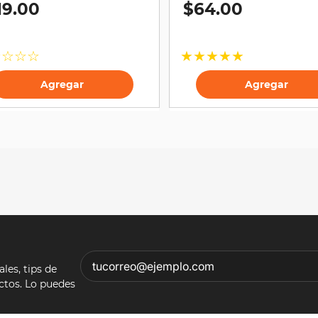
19
.
00
$
64
.
00
☆
☆
☆
☆
★
★
★
★
★
Agregar
Agregar
es, tips de
ectos. Lo puedes