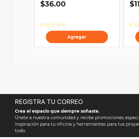
$
36
.
00
$
1
10
.
silla
☆
☆
☆
☆
☆
☆
Agregar
REGISTRA TU CORREO
Crea el espacio que siempre soñaste.
Únete a nuestra comunidad y recibe promociones especial
inspiración para tu oficina y herramientas para tus proy
todo.