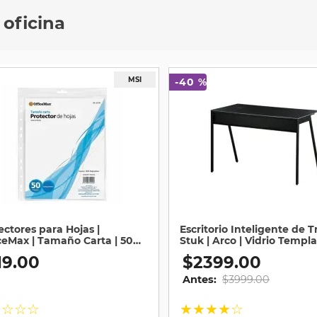
 oficina
-
40 %
ectores para Hojas |
Escritorio Inteligente de T
ceMax | Tamaño Carta | 50
Stuk | Arco | Vidrio Templa
as
Negro
19
.
00
$
2399
.
00
Antes:
$
3999
.
00
☆
☆
☆
☆
★
★
★
★
☆