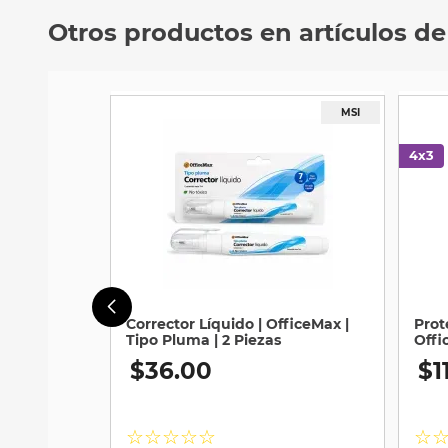
Otros productos en artículos de
Corrector Líquido | OfficeMax |
Prot
Tipo Pluma | 2 Piezas
Offi
Piez
$
36
.
00
$
1
☆
☆
☆
☆
☆
☆