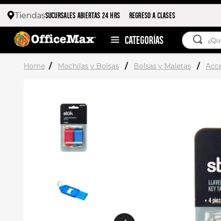
SUCURSALES ABIERTAS 24 HRS
REGRESO A CLASES
Tiendas
¿Qué esta
TÉRMIN
Mochilas y Bolsas
Bolsas y Maletas
Acce
1
.
ojo 
2
.
toy 
3
.
stitc
4
.
flore
5
.
moch
6
.
stuk
7
.
moch
8
.
carp
9
.
carp