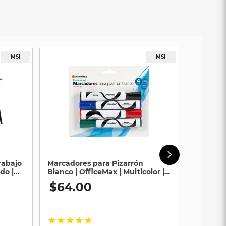
rabajo
Marcadores para Pizarrón
do |
Blanco | OfficeMax | Multicolor |
4 Piezas
$
64
.
00
★
★
★
★
★