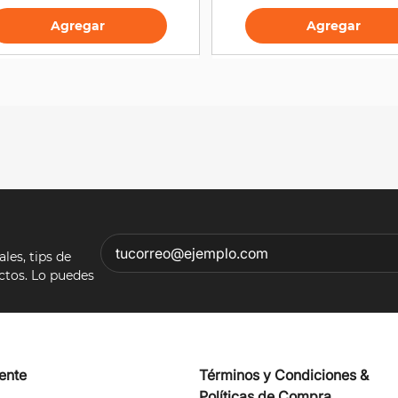
Agregar
Agregar
es, tips de
ectos. Lo puedes
iente
Términos y Condiciones &
Políticas de Compra