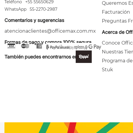
Teléfono
+55 55650629
Queremos Es
WhatsApp
55-2270-2987
Facturación
Comentarios y sugerencias
Preguntas F
atencionaclientes@officemax.com.mx
Acerca de Of
Formas de pago y compra 100% segura
Conoce Offi
Nuestras Tie
También puedes encontrarnos en:
Programa de
Stuk