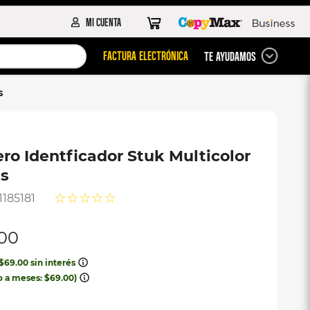
FACTURA ELECTRÓNICA
TE AYUDAMOS
s
ero Identficador Stuk Multicolor
s
☆
☆
☆
☆
☆
1185181
00
$
69
.
00
sin interés
o a meses:
$
69
.
00
)