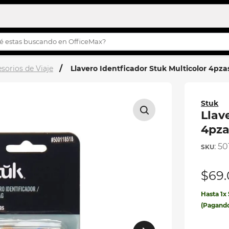
s buscando en OfficeMax?
OS MÁS BUSCADOS
sorios de Viaje
Llavero Identficador Stuk Multicolor 4pza
turco
story
Stuk
h
Llav
4pza
s
:
50
ilas
$
69
.
ila
Hasta
1
x
eta
(Pagand
etas