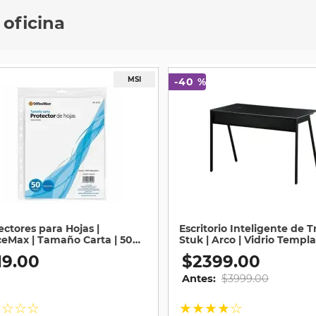
 oficina
-
20 %
egra | Lubec |
Escritorio en L Cassel Stuk |
fort Diario
Vidrio Templado | Gris
$
2399
.
00
0
Antes:
$
2999
.
00