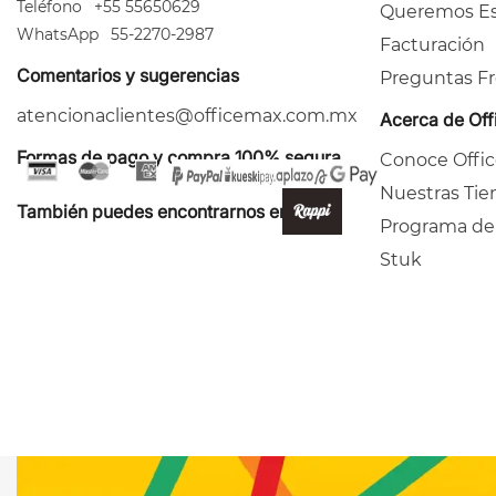
Teléfono
+55 55650629
Queremos Es
WhatsApp
55-2270-2987
Facturación
Comentarios y sugerencias
Preguntas F
atencionaclientes@officemax.com.mx
Acerca de Of
Formas de pago y compra 100% segura
Conoce Offi
Nuestras Tie
También puedes encontrarnos en:
Programa de
Stuk