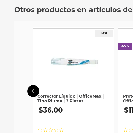
Otros productos en artículos de
-
40 %
-
20 %
Escritorio Inteligente de Trabajo
Silla Ejecutiva N
Stuk | Arco | Vidrio Templado |
Ergonómica | Con
Negro
$
2399
.
00
$
2239
.
00
Antes:
$
3999
.
00
Antes:
$
2799
.
0
★
★
★
★
☆
★
★
★
★
☆