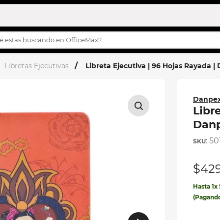
s buscando en OfficeMax?
OS MÁS BUSCADOS
Libretas Ejecutivas
Libreta Ejecutiva | 96 Hojas Rayada |
turco
story
Danpe
h
Libr
Danp
s
:
50
ilas
$
42
ila
Hasta
1
x
eta
(Pagand
etas