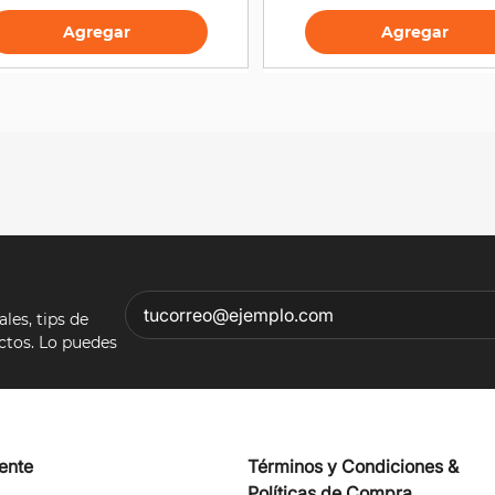
egar
Agregar
es, tips de
ectos. Lo puedes
iente
Términos y Condiciones &
Políticas de Compra