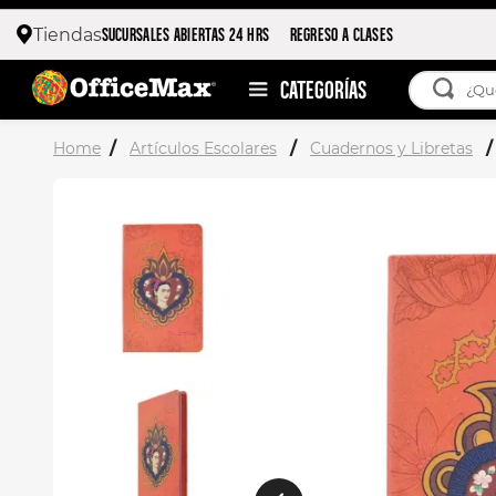
SUCURSALES ABIERTAS 24 HRS
REGRESO A CLASES
Tiendas
¿Qué esta
TÉRMIN
Artículos Escolares
Cuadernos y Libretas
1
.
ojo 
2
.
toy 
3
.
stitc
4
.
flore
5
.
moch
6
.
stuk
7
.
moch
8
.
carp
9
.
carp