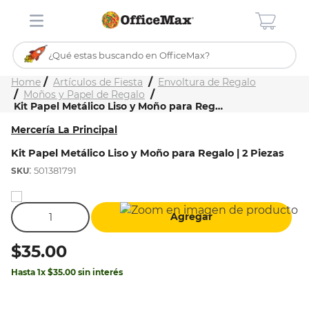
¿Qué estas buscando en OfficeMax?
Inicio
Tienda
Artículos de Fiesta
Envoltura de Regalo
TÉRMINOS MÁS BUSCADOS
Moños y Papel de Regalo
Kit Papel Metálico Liso y Moño para Regalo | 2 Piezas
1
.
ojo turco
Mercería La Principal
2
.
stitch
Kit Papel Metálico Liso y Moño para Regalo | 2 Piezas
3
.
toy story
:
501381791
4
.
flores
5
.
mochilas
Agregar
6
.
stuk
$
35
.
00
7
.
mochila
Hasta
1
x
$
35
.
00
sin interés
8
.
carpeta
9
.
carpetas