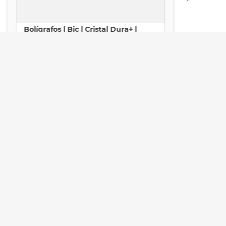
Bolígrafos | Bic | Cristal Dura+ |
Punto Mediano | Azul | 12 Piezas
$
54
.
00
Agregar
REGISTRA
TU CORREO
Únete a nuestra comunidad y recibe promociones especiales, tips de