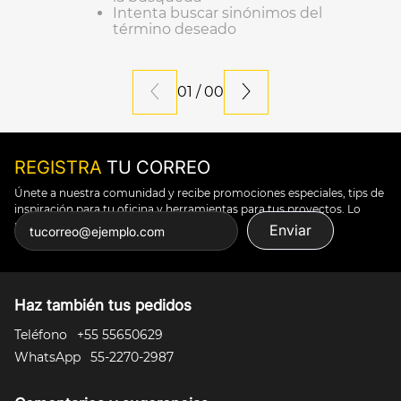
Intenta buscar sinónimos del
10
.
silla
término deseado
01
/
00
REGISTRA
TU CORREO
Únete a nuestra comunidad y recibe promociones especiales, tips de
inspiración para tu oficina y herramientas para tus proyectos. Lo
puedes todo.
Enviar
Haz también tus pedidos
Teléfono
+55 55650629
WhatsApp
55-2270-2987