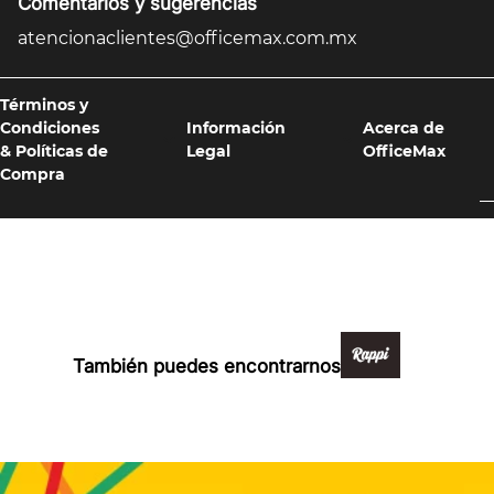
Comentarios y sugerencias
atencionaclientes@officemax.com.mx
Términos y
Condiciones
Información
Acerca de
& Políticas de
Legal
OfficeMax
Compra
Formas de pago y compra 100% segura
También puedes encontrarnos en: