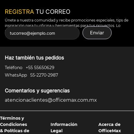
REGISTRA
TU CORREO
Únete a nuestra comunidad y recibe promociones especiales, tips de
inspiración para tu oficina y herramientas para tus proyectos. Lo
puedes todo.
Enviar
Haz también tus pedidos
Teléfono
+55 55650629
WhatsApp
55-2270-2987
Comentarios y sugerencias
atencionaclientes@officemax.com.mx
Términos y
Condiciones
Información
Acerca de
& Políticas de
Legal
OfficeMax