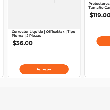
Protectores 
Tamaño Cart
$
119
.
0
Corrector Líquido | OfficeMax | Tipo
Pluma | 2 Piezas
$
36
.
00
Agregar