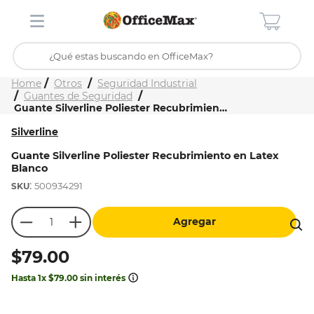
¿Qué estas buscando en OfficeMax?
Inicio
Tienda
Otros
Seguridad Industrial
TÉRMINOS MÁS BUSCADOS
Guantes de Seguridad
Guante Silverline Poliester Recubrimiento en Latex Blanco
1
.
ojo turco
Silverline
2
.
toy story
Guante Silverline Poliester Recubrimiento en Latex
3
.
stitch
Blanco
:
4
.
flores
500934291
5
.
mochilas
Agregar
6
.
stuk
$
79
.
00
7
.
mochila
Hasta
1
x
$
79
.
00
sin interés
8
.
carpeta
9
.
carpetas