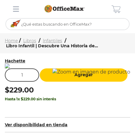
¿Qué estas buscando en OfficeMax?
Inicio
Tienda
TÉRMINOS MÁS BUSCADOS
Libros
Infantiles
Libro Infantil | Descubre Una Historia de Amor
1
.
ojo turco
2
.
toy story
Hachette
3
.
stitch
Agregar
4
.
flores
$
229
.
00
5
.
stuk
Hasta
1
x
$
229
.
00
sin interés
6
.
mochilas
7
.
mochila
8
.
carpeta
Ver disponibilidad en tienda
9
.
carpetas