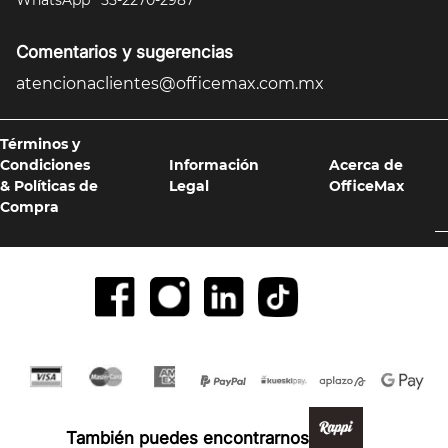
WhatsApp
55-2270-2987
Comentarios y sugerencias
atencionaclientes@officemax.com.mx
Términos y
Condiciones
Información
Acerca de
& Políticas de
Legal
OfficeMax
Compra
Formas de pago y compra 100% segura
También puedes encontrarnos en: