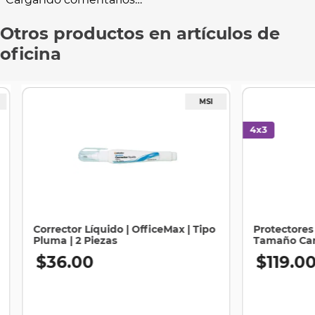
Otros productos en artículos de
oficina
Corrector Líquido | OfficeMax | Tipo
Protectores 
Pluma | 2 Piezas
Tamaño Cart
$
36
.
00
$
119
.
0