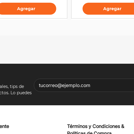
Agregar
Agregar
es, tips de
ectos. Lo puedes
iente
Términos y Condiciones &
Políticas de Compra