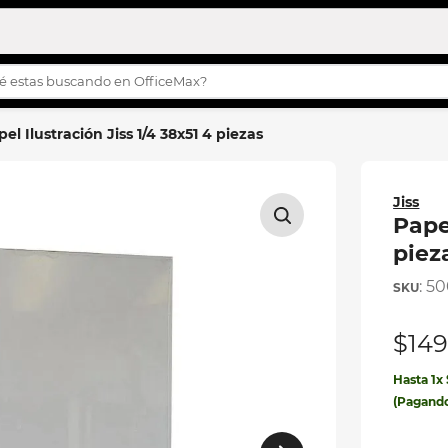
s buscando en OfficeMax?
OS MÁS BUSCADOS
el Ilustración Jiss 1/4 38x51 4 piezas
turco
story
Jiss
h
Papel
piez
:
50
s
ilas
$
14
ila
Hasta
1
x
eta
(Pagand
etas