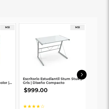
Escritorio Estudiantil Stum Stuk |
olor |
Gris | Diseño Compacto
$
999
.
00
★
★
★
★
☆