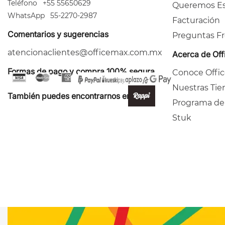
Teléfono
+55 55650629
Queremos Es
WhatsApp
55-2270-2987
Facturación
Comentarios y sugerencias
Preguntas F
atencionaclientes@officemax.com.mx
Acerca de Of
Formas de pago y compra 100% segura
Conoce Offi
Nuestras Tie
También puedes encontrarnos en:
Programa de
Stuk