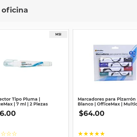
 oficina
ector Tipo Pluma |
Marcadores para Pizarrón
ceMax | 7 ml | 2 Piezas
Blanco | OfficeMax | Multic
4 Piezas
6
.
00
$
64
.
00
☆
☆
☆
☆
★
★
★
★
★