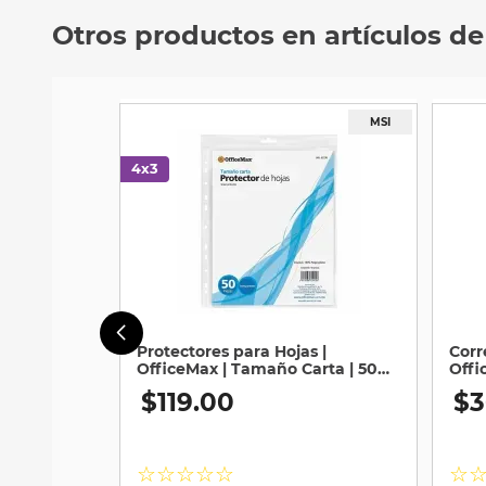
Otros productos en artículos de
Protectores para Hojas |
Corr
OfficeMax | Tamaño Carta | 50
Offi
Piezas
$
119
.
00
$
3
☆
☆
☆
☆
☆
☆