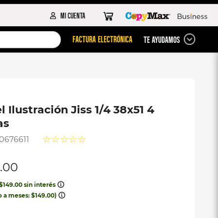
FACTURA ELECTRÓNICA
TE AYUDAMOS
 Ilustración Jiss 1/4 38x51 4
as
☆
☆
☆
☆
☆
0676611
9
.
00
$
149
.
00
sin interés
o a meses:
$
149
.
00
)