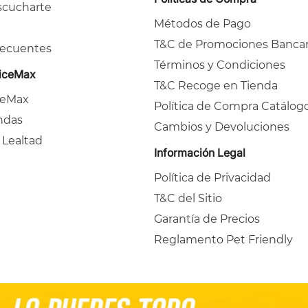
cucharte
Métodos de Pago
T&C de Promociones Bancar
recuentes
Términos y Condiciones
ficeMax
T&C Recoge en Tienda
ceMax
Política de Compra Catálog
ndas
Cambios y Devoluciones
 Lealtad
Información Legal
Política de Privacidad
T&C del Sitio
Garantía de Precios
Reglamento Pet Friendly