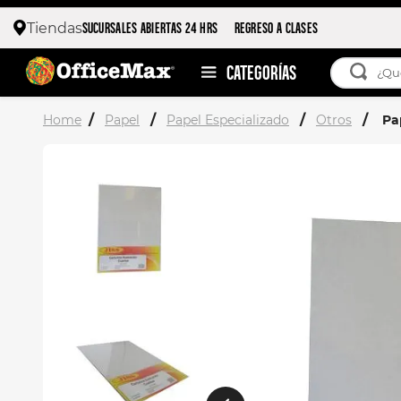
SUCURSALES ABIERTAS 24 HRS
REGRESO A CLASES
Tiendas
¿Qué esta
TÉRMIN
Papel
Papel Especializado
Otros
Pap
1
.
ojo 
2
.
toy 
3
.
stitc
4
.
stuk
5
.
flore
6
.
moch
7
.
moch
8
.
carp
9
.
carp