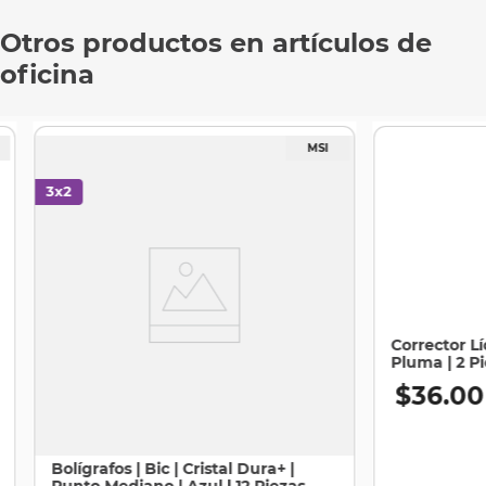
Otros productos en artículos de
oficina
Corrector Lí
Pluma | 2 P
$
36
.
00
Bolígrafos | Bic | Cristal Dura+ |
Punto Mediano | Azul | 12 Piezas