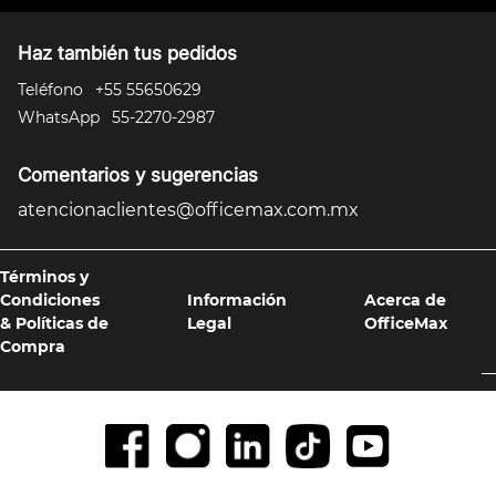
Haz también tus pedidos
Teléfono
+55 55650629
WhatsApp
55-2270-2987
Comentarios y sugerencias
atencionaclientes@officemax.com.mx
Términos y
Condiciones
Información
Acerca de
& Políticas de
Legal
OfficeMax
Compra