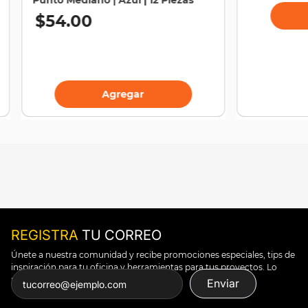
$
54
.
00
Agregar
REGISTRA
TU CORREO
Únete a nuestra comunidad y recibe promociones especiales, tips de
inspiración para tu oficina y herramientas para tus proyectos. Lo
puedes todo.
Enviar