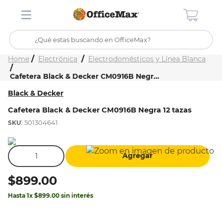
¿Qué estas buscando en OfficeMax?
Inicio
Tienda
Electrónica
Electrodomésticos y Línea Blanca
TÉRMINOS MÁS BUSCADOS
Cafetera Black & Decker CM0916B Negra 12 tazas
1
.
ojo turco
Black & Decker
2
.
toy story
Cafetera Black & Decker CM0916B Negra 12 tazas
3
.
stitch
:
501304641
4
.
flores
5
.
mochilas
Agregar
6
.
stuk
$
899
.
00
7
.
mochila
Hasta
1
x
$
899
.
00
sin interés
8
.
carpeta
9
.
carpetas