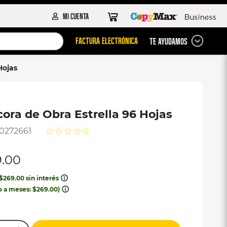
FACTURA ELECTRÓNICA
TE AYUDAMOS
Hojas
cora de Obra Estrella 96 Hojas
☆
☆
☆
☆
☆
0272661
9
.
00
$
269
.
00
sin interés
o a meses:
$
269
.
00
)