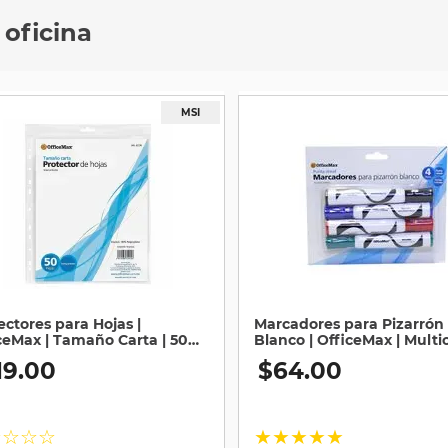
 oficina
ectores para Hojas |
Marcadores para Pizarrón
ceMax | Tamaño Carta | 50
Blanco | OfficeMax | Multic
as
4 Piezas
19
.
00
$
64
.
00
☆
☆
☆
☆
★
★
★
★
★