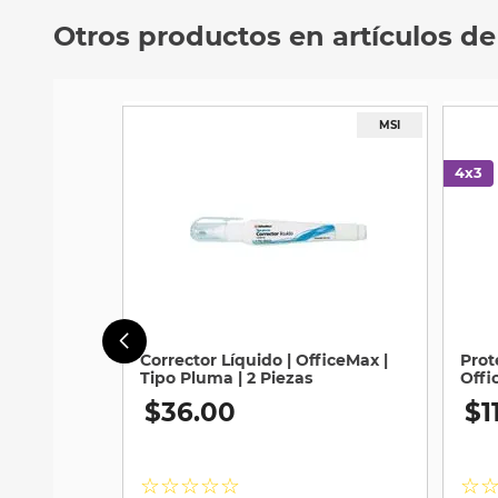
Otros productos en artículos de
Corrector Líquido | OfficeMax |
Prot
Tipo Pluma | 2 Piezas
Offi
Piez
$
36
.
00
$
1
☆
☆
☆
☆
☆
☆