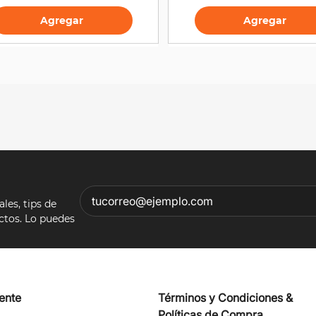
Agregar
Agregar
es, tips de
ectos. Lo puedes
iente
Términos y Condiciones &
Políticas de Compra