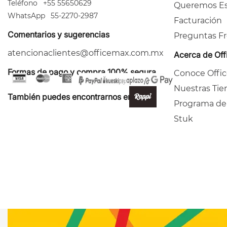
Teléfono
+55 55650629
Queremos Es
WhatsApp
55-2270-2987
Facturación
Comentarios y sugerencias
Preguntas F
atencionaclientes@officemax.com.mx
Acerca de Of
Formas de pago y compra 100% segura
Conoce Offi
Nuestras Tie
También puedes encontrarnos en:
Programa de
Stuk