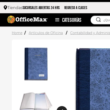
SUCURSALES ABIERTAS 24 HRS
REGRESO A CLASES
Tiendas
¿Qué esta
TÉRMIN
Artículos de Oficina
Contabilidad y Adminis
1
.
ojo 
2
.
toy 
3
.
stitc
4
.
flore
5
.
stuk
6
.
moch
7
.
moch
8
.
carp
9
.
carp