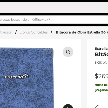
s buscando en OfficeMax?
OS MÁS BUSCADOS
tración
Libros Contables
Bitácora de Obra Estrella 96 
turco
story
Estrella
h
Bitá
s
:
50
$
26
ilas
Hasta
1
x
ila
(Pagand
eta
etas