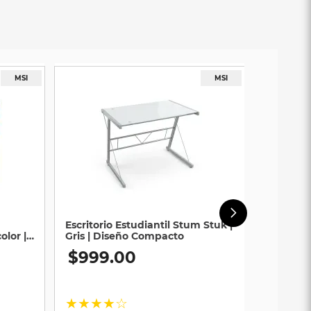
Escritorio Estudiantil Stum Stuk |
olor |
Gris | Diseño Compacto
$
999
.
00
★
★
★
★
☆