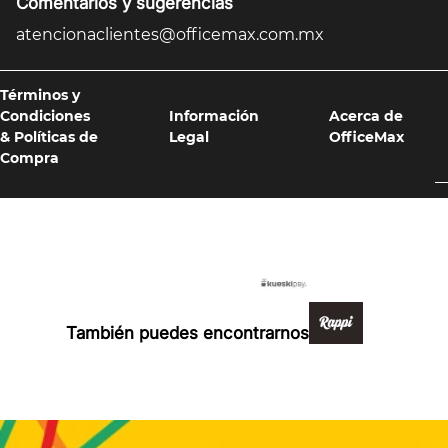
Comentarios y sugerencias
atencionaclientes@officemax.com.mx
Términos y
Condiciones
Información
Acerca de
& Políticas de
Legal
OfficeMax
Compra
Formas de pago y compra 100% segura
También puedes encontrarnos en: