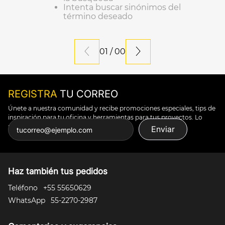
Intenta buscar sinónimos del
10
.
silla
término deseado
01
/
00
REGISTRA
TU CORREO
Únete a nuestra comunidad y recibe promociones especiales, tips de
inspiración para tu oficina y herramientas para tus proyectos. Lo
puedes todo.
Enviar
Haz también tus pedidos
Teléfono
+55 55650629
WhatsApp
55-2270-2987