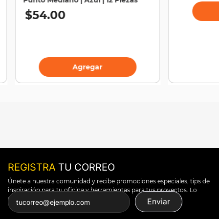
$
54
.
00
Agregar
REGISTRA
TU CORREO
Únete a nuestra comunidad y recibe promociones especiales, tips de
inspiración para tu oficina y herramientas para tus proyectos. Lo
puedes todo.
Enviar