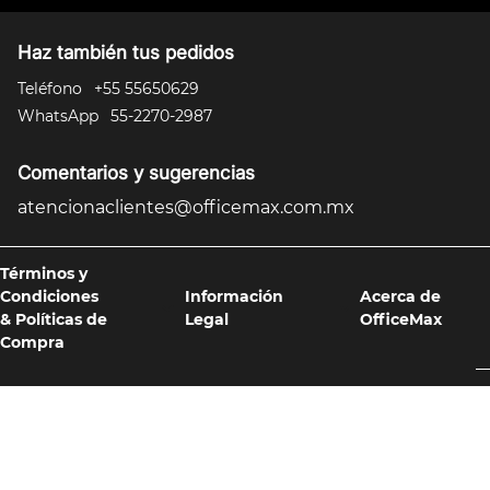
Haz también tus pedidos
Teléfono
+55 55650629
WhatsApp
55-2270-2987
Comentarios y sugerencias
atencionaclientes@officemax.com.mx
Términos y
Condiciones
Información
Acerca de
& Políticas de
Legal
OfficeMax
Compra
Formas de pago y compra 100% segura