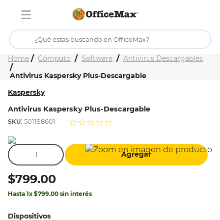
¿Qué estas buscando en OfficeMax?
Inicio
Tienda
Cómputo
Software
Antivirus Descargables
TÉRMINOS MÁS BUSCADOS
Antivirus Kaspersky Plus-Descargable
1
.
ojo turco
Kaspersky
2
.
stitch
Antivirus Kaspersky Plus-Descargable
3
.
toy story
:
☆
☆
☆
☆
☆
501198601
4
.
flores
5
.
mochilas
Agregar
6
.
stuk
$
799
.
00
7
.
mochila
Hasta
1
x
$
799
.
00
sin interés
8
.
carpeta
Dispositivos
9
.
carpetas