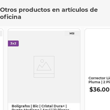
Otros productos en artículos de
oficina
Corrector Lí
Pluma | 2 P
$
36
.
00
Bolígrafos | Bic | Cristal Dura+ |
Punto Mediano | Azul | 12 Piezas