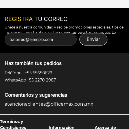
REGISTRA
TU CORREO
Únete a nuestra comunidad y recibe promociones especiales, tips de
inspiración para tu oficina y herramientas para tus proyectos. Lo
puedes todo.
Enviar
Haz también tus pedidos
Teléfono
+55 55650629
WhatsApp
55-2270-2987
Comentarios y sugerencias
atencionaclientes@officemax.com.mx
Términos y
Condiciones
Información
Acerca de