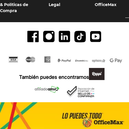
& Políticas de
Legal
OfficeMax
Compra
Formas de pago y compra 100% segura
También puedes encontrarnos en: