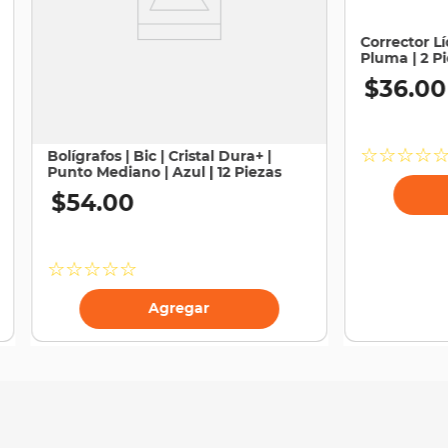
Corrector Lí
Pluma | 2 P
$
36
.
00
☆
☆
☆
☆
Bolígrafos | Bic | Cristal Dura+ |
Punto Mediano | Azul | 12 Piezas
$
54
.
00
☆
☆
☆
☆
☆
Agregar