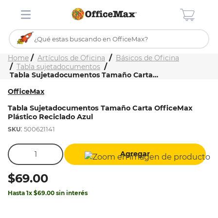
¿Qué estas buscando en OfficeMax?
Inicio
Tienda
Artículos de Oficina
Básicos de Oficina
TÉRMINOS MÁS BUSCADOS
Tabla sujetadocumentos
Tabla Sujetadocumentos Tamaño Carta OfficeMax Plástico Reciclado Azul
1
.
ojo turco
OfficeMax
2
.
stitch
Tabla Sujetadocumentos Tamaño Carta OfficeMax
3
.
toy story
Plástico Reciclado Azul
:
4
.
flores
500621141
5
.
mochilas
Agregar
6
.
stuk
$
69
.
00
7
.
mochila
Hasta
1
x
$
69
.
00
sin interés
8
.
carpeta
9
.
carpetas