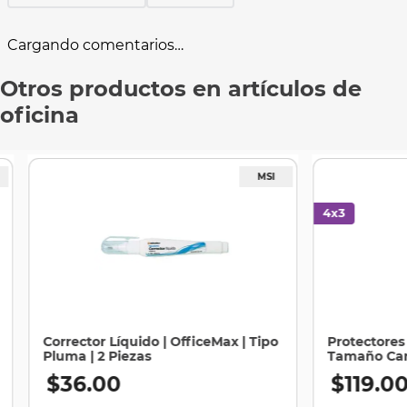
Cargando comentarios…
Otros productos en artículos de
oficina
Corrector Líquido | OfficeMax | Tipo
Protectores 
Pluma | 2 Piezas
Tamaño Cart
$
36
.
00
$
119
.
0