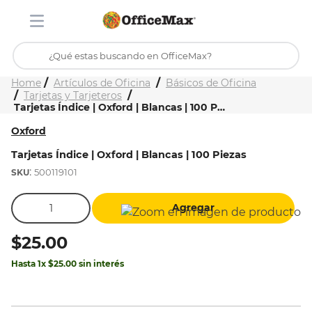
¿Qué estas buscando en OfficeMax?
Inicio
Tienda
Artículos de Oficina
Básicos de Oficina
TÉRMINOS MÁS BUSCADOS
Tarjetas y Tarjeteros
Tarjetas Índice | Oxford | Blancas | 100 Piezas
1
.
ojo turco
Oxford
2
.
toy story
Tarjetas Índice | Oxford | Blancas | 100 Piezas
3
.
stitch
:
500119101
4
.
flores
Agregar
5
.
stuk
6
.
mochilas
$
25
.
00
7
.
mochila
Hasta
1
x
$
25
.
00
sin interés
8
.
carpeta
9
.
carpetas