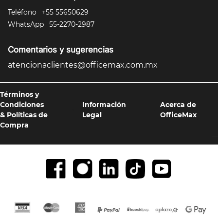
Teléfono
+55 55650629
WhatsApp
55-2270-2987
Comentarios y sugerencias
atencionaclientes@officemax.com.mx
Términos y
Condiciones
Información
Acerca de
& Políticas de
Legal
OfficeMax
Compra
Formas de pago y compra 100% segura