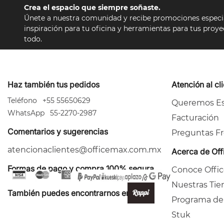
Crea el espacio que siempre soñaste.
10
.
silla
Únete a nuestra comunidad y recibe promociones especial
inspiración para tu oficina y herramientas para tus proy
todo.
Haz también tus pedidos
Atención al cl
Teléfono
+55 55650629
Queremos Es
WhatsApp
55-2270-2987
Facturación
Comentarios y sugerencias
Preguntas F
atencionaclientes@officemax.com.mx
Acerca de Of
Formas de pago y compra 100% segura
Conoce Offi
Nuestras Tie
También puedes encontrarnos en:
Programa de
Stuk