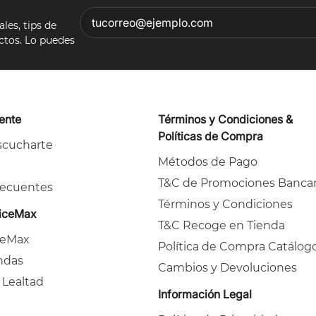
es, tips de
ectos. Lo puedes
iente
Términos y Condiciones &
Políticas de Compra
cucharte
Métodos de Pago
T&C de Promociones Bancar
recuentes
Términos y Condiciones
ficeMax
T&C Recoge en Tienda
ceMax
Política de Compra Catálog
ndas
Cambios y Devoluciones
 Lealtad
Información Legal