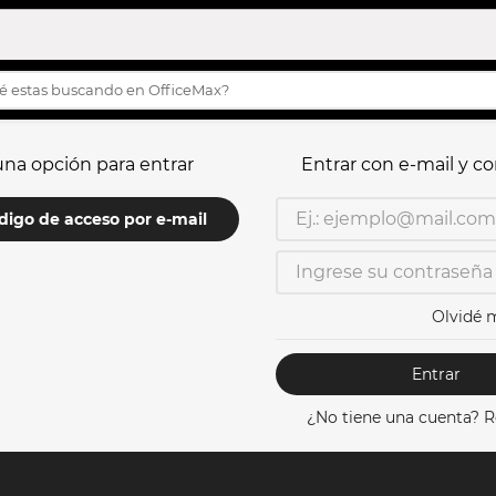
s buscando en OfficeMax?
OS MÁS BUSCADOS
una opción para entrar
Entrar con e-mail y c
turco
story
ódigo de acceso por e-mail
h
s
Olvidé 
ilas
Entrar
ila
¿No tiene una cuenta? R
eta
etas