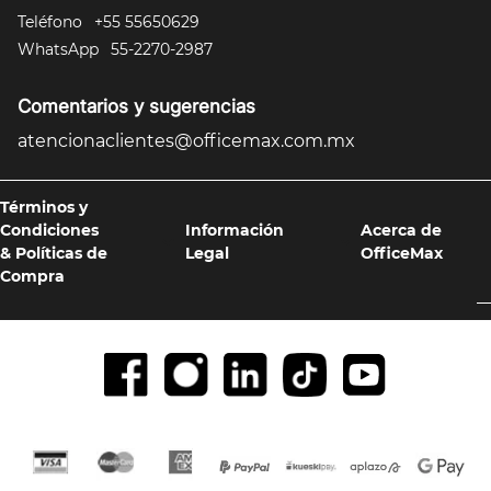
Teléfono
+55 55650629
10
.
sillas
WhatsApp
55-2270-2987
Comentarios y sugerencias
atencionaclientes@officemax.com.mx
Términos y
Condiciones
Información
Acerca de
& Políticas de
Legal
OfficeMax
Compra
Formas de pago y compra 100% segura