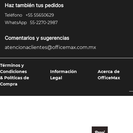
Haz también tus pedidos
10
.
silla
Teléfono
+55 55650629
WhatsApp
55-2270-2987
Comentarios y sugerencias
atencionaclientes@officemax.com.mx
Términos y
Condiciones
Información
Acerca de
& Políticas de
Legal
OfficeMax
Compra
Formas de pago y compra 100% segura