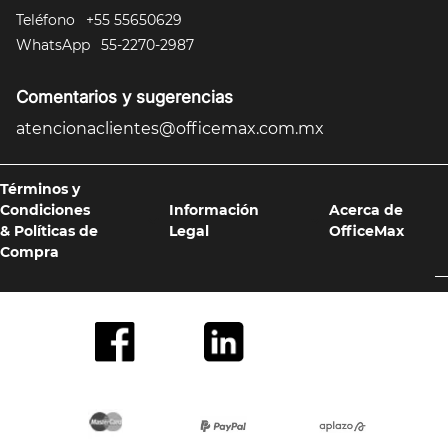
Teléfono
+55 55650629
10
.
silla
WhatsApp
55-2270-2987
Comentarios y sugerencias
atencionaclientes@officemax.com.mx
Términos y
Condiciones
Información
Acerca de
& Políticas de
Legal
OfficeMax
Compra
Formas de pago y compra 100% segura