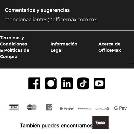
Comentarios y sugerencias
atencionaclientes@officemax.com.mx
Términos y
Condiciones
Información
Acerca de
& Políticas de
Legal
OfficeMax
Compra
Formas de pago y compra 100% segura
También puedes encontrarnos en: