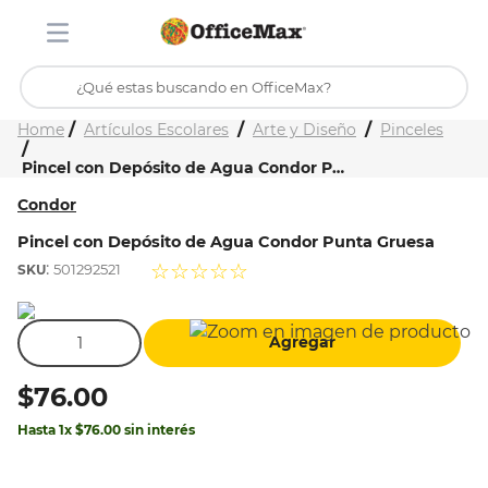
¿Qué estas buscando en OfficeMax?
Inicio
Tienda
Artículos Escolares
Arte y Diseño
Pinceles
TÉRMINOS MÁS BUSCADOS
Pincel con Depósito de Agua Condor Punta Gruesa
1
.
ojo turco
Condor
2
.
toy story
Pincel con Depósito de Agua Condor Punta Gruesa
3
.
stitch
:
☆
☆
☆
☆
☆
501292521
4
.
flores
5
.
mochilas
Agregar
6
.
stuk
$
76
.
00
7
.
mochila
Hasta
1
x
$
76
.
00
sin interés
8
.
carpeta
9
.
carpetas