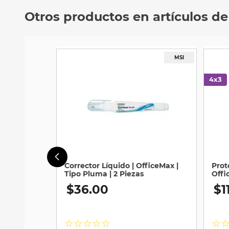
Otros productos en artículos de
Corrector Líquido | OfficeMax |
Prot
Tipo Pluma | 2 Piezas
Offi
Piez
$
36
.
00
$
1
☆
☆
☆
☆
☆
☆