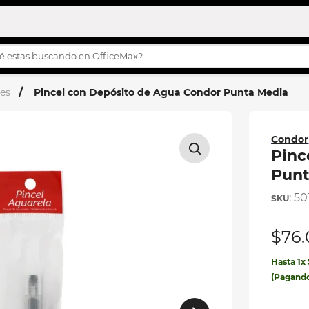
s buscando en OfficeMax?
OS MÁS BUSCADOS
les
Pincel con Depósito de Agua Condor Punta Media
turco
story
Condor
h
Pinc
Punt
s
:
50
ilas
$
76
.
ila
Hasta
1
x
eta
(Pagand
etas