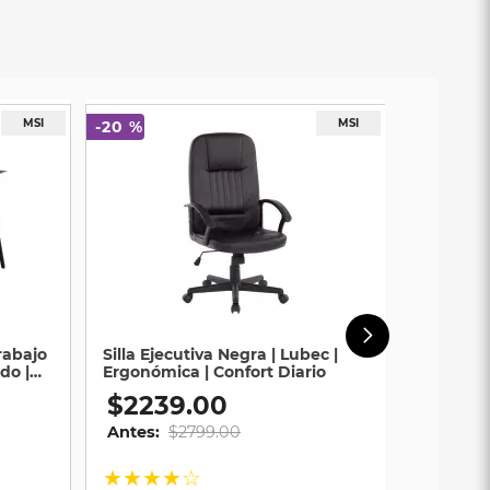
-
20 %
rabajo
Silla Ejecutiva Negra | Lubec |
do |
Ergonómica | Confort Diario
$
2239
.
00
Antes:
$
2799
.
00
★
★
★
★
☆