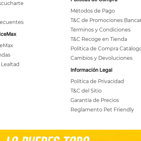
cucharte
Métodos de Pago
T&C de Promociones Bancar
recuentes
Términos y Condiciones
ficeMax
T&C Recoge en Tienda
ceMax
Política de Compra Catálog
ndas
Cambios y Devoluciones
 Lealtad
Información Legal
Política de Privacidad
T&C del Sitio
Garantía de Precios
Reglamento Pet Friendly