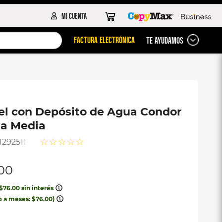
FACTURA ELECTRÓNICA
TE AYUDAMOS
el con Depósito de Agua Condor
a Media
☆
☆
☆
☆
☆
1292511
00
$
76
.
00
sin interés
o a meses:
$
76
.
00
)