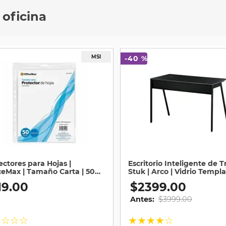
 oficina
-
40 %
ectores para Hojas |
Escritorio Inteligente de T
ceMax | Tamaño Carta | 50
Stuk | Arco | Vidrio Templa
as
Negro
19
.
00
$
2399
.
00
Antes:
$
3999
.
00
☆
☆
☆
☆
★
★
★
★
☆