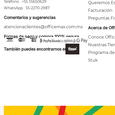
Teléfono
+55 55650629
Queremos Es
WhatsApp
55-2270-2987
Facturación
Comentarios y sugerencias
Preguntas F
atencionaclientes@officemax.com.mx
Acerca de Of
Formas de pago y compra 100% segura
Conoce Offi
Nuestras Tie
También puedes encontrarnos en:
Programa de
Stuk