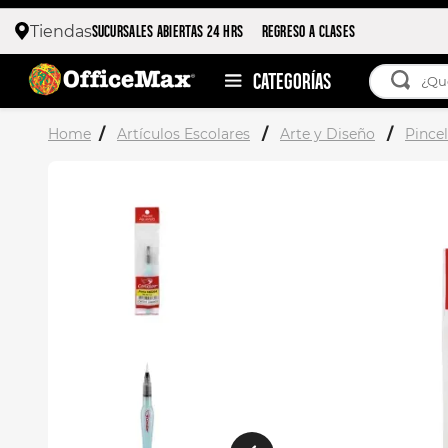
SUCURSALES ABIERTAS 24 HRS
REGRESO A CLASES
Tiendas
¿Qué esta
TÉRMIN
Artículos Escolares
Arte y Diseño
Pince
1
.
ojo 
2
.
toy 
3
.
stitc
4
.
flore
5
.
moch
6
.
stuk
7
.
moch
8
.
carp
9
.
carp