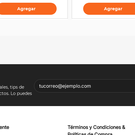
Agregar
Agregar
es, tips de
ectos. Lo puedes
iente
Términos y Condiciones &
Políticas de Compra