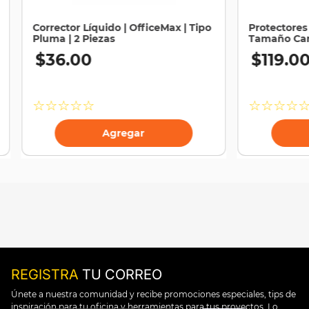
Corrector Líquido | OfficeMax | Tipo
Protectores 
Pluma | 2 Piezas
Tamaño Cart
$
36
.
00
$
119
.
0
☆
☆
☆
☆
☆
☆
☆
☆
☆
Agregar
REGISTRA
TU CORREO
Únete a nuestra comunidad y recibe promociones especiales, tips de
inspiración para tu oficina y herramientas para tus proyectos. Lo