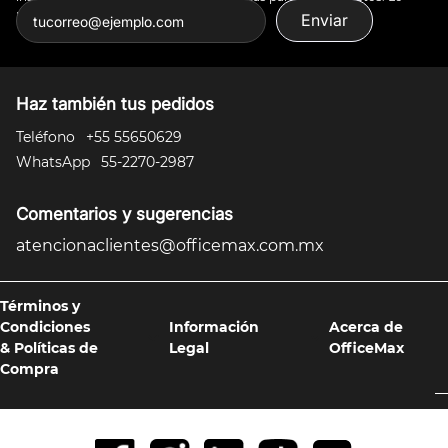
puedes todo.
Enviar
Haz también tus pedidos
Teléfono
+55 55650629
WhatsApp
55-2270-2987
Comentarios y sugerencias
atencionaclientes@officemax.com.mx
Términos y
Condiciones
Información
Acerca de
& Políticas de
Legal
OfficeMax
Compra