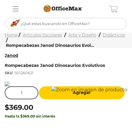
¿Qué estas buscando en OfficeMax?
Inicio
Tienda
Artículos Escolares
Arte y Diseño
Didácticos
TÉRMINOS MÁS BUSCADOS
Rompecabezas Janod Dinosaurios Evolutivos
1
.
ojo turco
Janod
2
.
toy story
Rompecabezas Janod Dinosaurios Evolutivos
3
.
stitch
:
501260621
4
.
flores
5
.
mochilas
Agregar
6
.
stuk
$
369
.
00
7
.
mochila
Hasta
1
x
$
369
.
00
sin interés
8
.
carpeta
9
.
carpetas