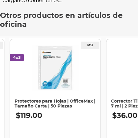
Cargando comentarios…
Otros productos en artículos de
oficina
Protectores para Hojas | OfficeMax |
Corrector T
Tamaño Carta | 50 Piezas
7 ml | 2 Pie
$
119
.
00
$
36
.
00