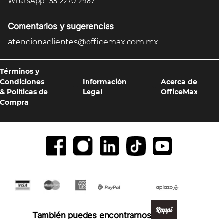
WhatsApp
55-2270-2987
Comentarios y sugerencias
atencionaclientes@officemax.com.mx
Términos y
Condiciones
Información
Acerca de
& Políticas de
Legal
OfficeMax
Compra
Formas de pago y compra 100% segura
También puedes encontrarnos en: