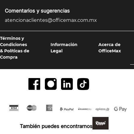
Comentarios y sugerencias
atencionaclientes@officemax.com.mx
Términos y
Condiciones
Información
Acerca de
& Políticas de
Legal
OfficeMax
Compra
Formas de pago y compra 100% segura
También puedes encontrarnos en: