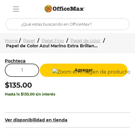
¿Qué estas buscando en OfficeMax?
Inicio
Tienda
TÉRMINOS MÁS BUSCADOS
Papel
Papel Fino
Papel de color
Papel de Color Azul Marino Extra Brillante | 100 Hojas Carta | Pochteca
1
.
ojo turco
2
.
toy story
Pochteca
3
.
stitch
Agregar
4
.
flores
$
135
.
00
5
.
stuk
Hasta
1
x
$
135
.
00
sin interés
6
.
mochilas
7
.
mochila
Ver disponibilidad en tienda
8
.
carpeta
9
.
carpetas