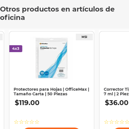
Otros productos en artículos de
oficina
Protectores para Hojas | OfficeMax |
Corrector T
Tamaño Carta | 50 Piezas
7 ml | 2 Pie
$
119
.
00
$
36
.
00
☆
☆
☆
☆
☆
☆
☆
☆
☆